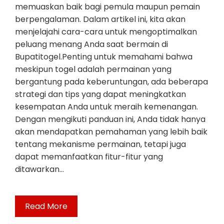
memuaskan baik bagi pemula maupun pemain
berpengalaman. Dalam artikel ini, kita akan
menjelajahi cara-cara untuk mengoptimalkan
peluang menang Anda saat bermain di
Bupatitogel.Penting untuk memahami bahwa
meskipun togel adalah permainan yang
bergantung pada keberuntungan, ada beberapa
strategi dan tips yang dapat meningkatkan
kesempatan Anda untuk meraih kemenangan.
Dengan mengikuti panduan ini, Anda tidak hanya
akan mendapatkan pemahaman yang lebih baik
tentang mekanisme permainan, tetapi juga
dapat memanfaatkan fitur-fitur yang
ditawarkan…
Read More