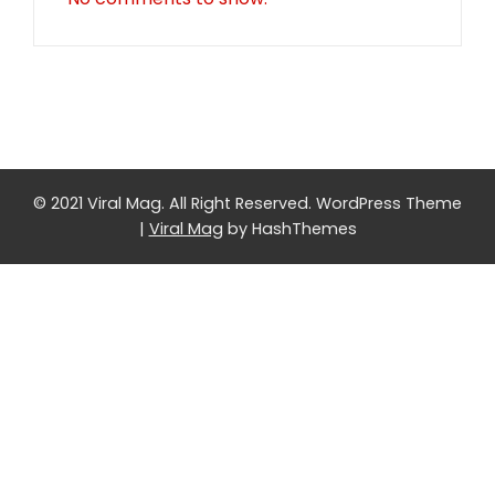
© 2021 Viral Mag. All Right Reserved.
WordPress Theme
|
Viral Mag
by HashThemes