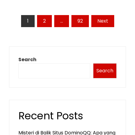
Posts
1
2
…
92
Next
pagination
Search
Search
Recent Posts
Misteri di Balik Situs DominoQQ: Apa yang