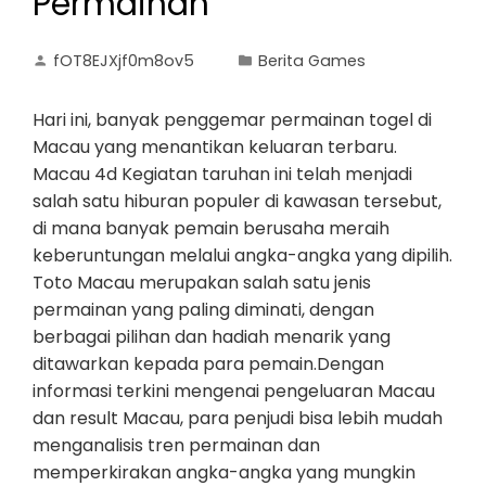
Permainan
fOT8EJXjf0m8ov5
Berita Games
Hari ini, banyak penggemar permainan togel di
Macau yang menantikan keluaran terbaru.
Macau 4d Kegiatan taruhan ini telah menjadi
salah satu hiburan populer di kawasan tersebut,
di mana banyak pemain berusaha meraih
keberuntungan melalui angka-angka yang dipilih.
Toto Macau merupakan salah satu jenis
permainan yang paling diminati, dengan
berbagai pilihan dan hadiah menarik yang
ditawarkan kepada para pemain.Dengan
informasi terkini mengenai pengeluaran Macau
dan result Macau, para penjudi bisa lebih mudah
menganalisis tren permainan dan
memperkirakan angka-angka yang mungkin