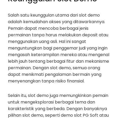
Salah satu keunggulan utama dari slot demo
adalah kemudahan akses yang ditawarkannya.
Pemain dapat mencoba berbagai jenis
permainan tanpa harus melakukan deposit atau
menggunakan uang asli. Hal ini sangat
menguntungkan bagi penggemar judi yang ingin
mengasah keterampilan mereka atau mengenal
lebih jauh tentang berbagai fitur dan mekanisme
permainan. Dengan slot demo, semua orang
dapat menikmati pengalaman bermain yang
menyenangkan tanpa risiko finansial.
Selain itu, slot demo juga memungkinkan pemain
untuk mengeksplorasi berbagai tema dan
karakteristik yang berbeda. Dengan banyaknya
pilihan slot demo, seperti demo slot PG Soft atau