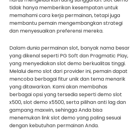
tidak hanya memberikan kesempatan untuk
memahami cara kerja permainan, tetapi juga
membantu pemain mengembangkan strategi
dan menyesuaikan preferensi mereka.
Dalam dunia permainan slot, banyak nama besar
yang dikenal seperti PG Soft dan Pragmatic Play,
yang menyediakan slot demo berkualitas tinggi.
Melalui demo slot dari provider ini, pemain dapat
mencoba berbagai fitur unik dan tema menarik
yang ditawarkan. Kami akan membahas
berbagai opsi yang tersedia seperti demo slot
x500, slot demo x5500, serta pilihan anti lag dan
gampang maxwin, sehingga Anda bisa
menemukan link slot demo yang paling sesuai
dengan kebutuhan permainan Anda.