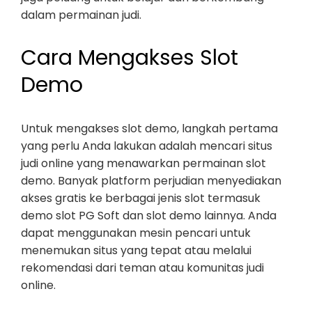
dalam permainan judi.
Cara Mengakses Slot
Demo
Untuk mengakses slot demo, langkah pertama
yang perlu Anda lakukan adalah mencari situs
judi online yang menawarkan permainan slot
demo. Banyak platform perjudian menyediakan
akses gratis ke berbagai jenis slot termasuk
demo slot PG Soft dan slot demo lainnya. Anda
dapat menggunakan mesin pencari untuk
menemukan situs yang tepat atau melalui
rekomendasi dari teman atau komunitas judi
online.