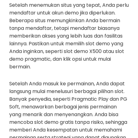
Setelah menemukan situs yang tepat, Anda perlu
mendaftar untuk akun demo jika diperlukan.
Beberapa situs memungkinkan Anda bermain
tanpa mendaftar, tetapi mendaftar biasanya
memberikan akses yang lebih luas dan fasilitas
lainnya. Pastikan untuk memilih slot demo yang
Anda inginkan, seperti slot demo X500 atau slot
demo pragmatic, dan klik opsi untuk mulai
bermain.
Setelah Anda masuk ke permainan, Anda dapat
langsung mulai menelusuri berbagai pilihan slot.
Banyak penyedia, seperti Pragmatic Play dan PG
Soft, menawarkan berbagai jenis permainan
yang menarik dan menyenangkan. Anda bisa
mencoba slot demo gratis tanpa risiko, sehingga
memberi Anda kesempatan untuk memahami
permainan serta strategi yang dapat digunakan