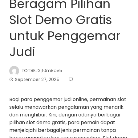
Beragam Pilihan
Slot Demo Gratis
untuk Penggemar
Judi
fOT8EJXjf0m8ov5
September 27, 2025
Bagi para penggemar judi online, permainan slot
selalu menawarkan pengalaman yang menarik
dan menghibur. Kini, dengan adanya berbagai
pilihan slot demo gratis, para pemain dapat
menjelajahi berbagai jenis permainan tanpa
harus mengeluarkan uang sungguhan. Slot demo