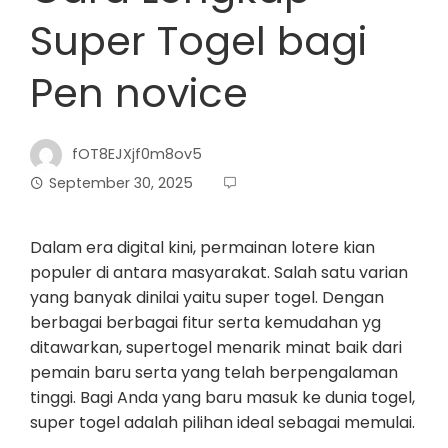
Super Togel bagi
Pen novice
fOT8EJXjf0m8ov5
September 30, 2025
Dalam era digital kini, permainan lotere kian
populer di antara masyarakat. Salah satu varian
yang banyak dinilai yaitu super togel. Dengan
berbagai berbagai fitur serta kemudahan yg
ditawarkan, supertogel menarik minat baik dari
pemain baru serta yang telah berpengalaman
tinggi. Bagi Anda yang baru masuk ke dunia togel,
super togel adalah pilihan ideal sebagai memulai.