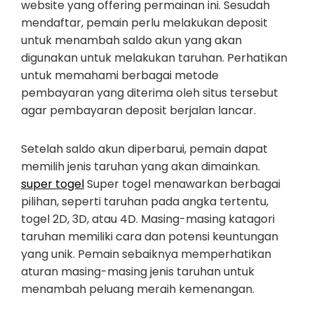
website yang offering permainan ini. Sesudah
mendaftar, pemain perlu melakukan deposit
untuk menambah saldo akun yang akan
digunakan untuk melakukan taruhan. Perhatikan
untuk memahami berbagai metode
pembayaran yang diterima oleh situs tersebut
agar pembayaran deposit berjalan lancar.
Setelah saldo akun diperbarui, pemain dapat
memilih jenis taruhan yang akan dimainkan.
super togel
Super togel menawarkan berbagai
pilihan, seperti taruhan pada angka tertentu,
togel 2D, 3D, atau 4D. Masing-masing katagori
taruhan memiliki cara dan potensi keuntungan
yang unik. Pemain sebaiknya memperhatikan
aturan masing-masing jenis taruhan untuk
menambah peluang meraih kemenangan.