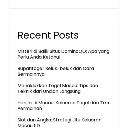
Recent Posts
Misteri di Balik Situs DominoQQ: Apa yang
Perlu Anda Ketahui
Bupatitogel: Seluk-beluk dan Cara
Bermainnya
Menaklukkan Togel Macau: Tips dan
Teknik dari Undian Langsung
Hari Ini di Macau: Keluaran Togel dan Tren
Permainan
Slot dan Angka: Strategi Jitu Keluaran
Macau 5D