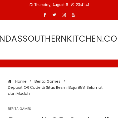
Skip
Thursday, August 6
23:41:42
to
content
INDASSOUTHERNKITCHEN.C
Home
Berita Games
Deposit QR Code di Situs Resmi Bujur888: Selamat
dan Mudah
BERITA GAMES