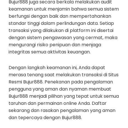
Bujur888 juga secara berkala melakukan audit
keamanan untuk menjamin bahwa semua sistem
berfungsi dengan baik dan mempertahankan
standar tinggi dalam perlindungan data. Setiap
transaksi yang dilakukan di platform ini disertai
dengan sistem pengawasan yang cermat, maka
mengurangi risiko penipuan dan menjaga
integritas semua aktivitas keuangan.
Dengan langkah keamanan ini, Anda dapat
merasa tenang saat melakukan transaksi di Situs
Resmi Bujur888. Penekanan pada pengalaman
pengguna yang aman dan nyaman membuat
Bujur888 menjadi pilihan yang tepat untuk semua
taruhan dan permainan online Anda. Daftar
sekarang dan rasakan pengalaman yang aman
dan tepercaya dengan Bujur888.