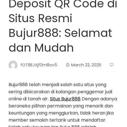
Deposit QR Code di
Situs Resmi
Bujur888: Selamat
dan Mudah
fOT8EJXjf0m8ov5
March 22, 2026
Bujur888 telah menjadi salah satu situs yang
sering dibicarakan di kalangan penggemar judi
online di tanah air.
Situs Bujur888
Dengan adanya
beraneka pilihan permainan yang menarik dan
keuntungan yang menggiurkan, tidak heran jika
member semakin tertarik untuk mendaftar.