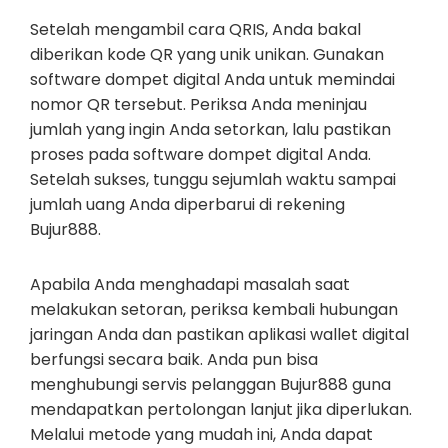
Setelah mengambil cara QRIS, Anda bakal
diberikan kode QR yang unik unikan. Gunakan
software dompet digital Anda untuk memindai
nomor QR tersebut. Periksa Anda meninjau
jumlah yang ingin Anda setorkan, lalu pastikan
proses pada software dompet digital Anda.
Setelah sukses, tunggu sejumlah waktu sampai
jumlah uang Anda diperbarui di rekening
Bujur888.
Apabila Anda menghadapi masalah saat
melakukan setoran, periksa kembali hubungan
jaringan Anda dan pastikan aplikasi wallet digital
berfungsi secara baik. Anda pun bisa
menghubungi servis pelanggan Bujur888 guna
mendapatkan pertolongan lanjut jika diperlukan.
Melalui metode yang mudah ini, Anda dapat