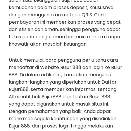
Salah satu keunggulan Bujur 888 adalah
kemudahan dalam proses deposit, khususnya
dengan menggunakan metode QRIS. Cara
pembayaran ini memberikan proses yang cepat
dan efisien dan aman, sehingga pengguna dapat
fokus pada pengalaman bermain mereka tanpa
khawatir akan masalah keuangan.
Untuk memulai, para pengguna perlu tahu cara
mendaftar di Website Bujur 888 dan login ke Bujur
888. Di dalam artikel ini, kami akan mengulas
langkah-langkah yang diperlukan untuk Daftar
Bujur888, serta memberikan informasi tentang
Alternatif Link Bujur888 dan tautan Bujur 888
yang dapat digunakan untuk masuk situs ini.
Dengan pemahaman yang baik, Anda dapat
menikmati segala keuntungan yang disediakan
Bujur 888, dari proses login hingga melakukan