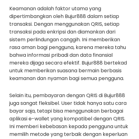
Keamanan adalah faktor utama yang
dipertimbangkan oleh Bujur888 dalam setiap
transaksi. Dengan menggunakan QRIS, setiap
transaksi pada enkripsi dan diamankan dari
sistem perlindungan canggih. Ini memberikan
rasa aman bagi pengguna, karena mereka tahu
bahwa informasi pribadi dan data finansial
mereka dijaga secara efektif. Bujur888 bertekad
untuk memberikan suasana bermain berbasis
keamanan dan nyaman bagi semua pengguna.
Selain itu, pembayaran dengan QRIS di Bujur888
juga sangat fleksibel. User tidak hanya satu cara
bayar saja, tetapi bisa menggunakan berbagai
aplikasi e-wallet yang kompatibel dengan QRIS.
Ini memberi kebebasan kepada pengguna untuk
memilih metode yang terbaik dengan keperluan