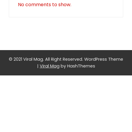
No comments to show.
© 2021 Viral Mag. All Right Reserved.
WordPress Theme
|
Viral Mag
by HashThemes