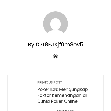
By fOT8EJXjf0m8ov5
PREVIOUS POST
Poker IDN: Mengungkap
Faktor Kemenangan di
Dunia Poker Online