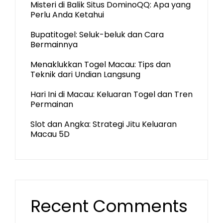
Misteri di Balik Situs DominoQQ: Apa yang
Perlu Anda Ketahui
Bupatitogel: Seluk-beluk dan Cara
Bermainnya
Menaklukkan Togel Macau: Tips dan
Teknik dari Undian Langsung
Hari Ini di Macau: Keluaran Togel dan Tren
Permainan
Slot dan Angka: Strategi Jitu Keluaran
Macau 5D
Recent Comments