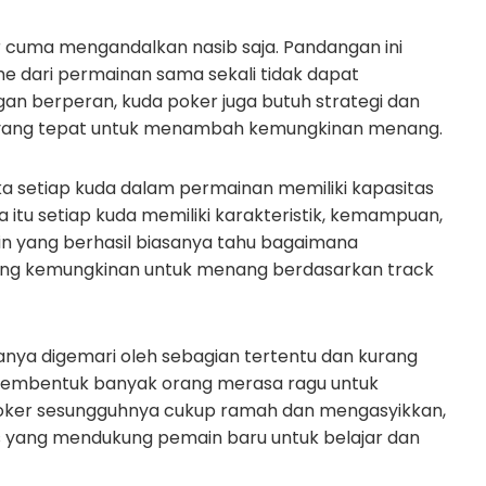
r cuma mengandalkan nasib saja. Pandangan ini
 dari permainan sama sekali tidak dapat
gan berperan, kuda poker juga butuh strategi dan
s yang tepat untuk menambah kemungkinan menang.
ika setiap kuda dalam permainan memiliki kapasitas
a itu setiap kuda memiliki karakteristik, kemampuan,
n yang berhasil biasanya tahu bagaimana
ling kemungkinan untuk menang berdasarkan track
anya digemari oleh sebagian tertentu dan kurang
membentuk banyak orang merasa ragu untuk
poker sesungguhnya cukup ramah dan mengasyikkan,
 yang mendukung pemain baru untuk belajar dan