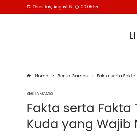
Skip
Thursday, August 6
00:05:56
to
content
L
Home
Berita Games
Fakta serta Fakt
BERITA GAMES
Fakta serta Fakt
Kuda yang Wajib 