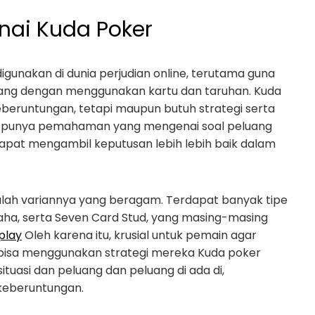
nai Kuda Poker
gunakan di dunia perjudian online, terutama guna
ng dengan menggunakan kartu dan taruhan. Kuda
beruntungan, tetapi maupun butuh strategi serta
ya punya pemahaman yang mengenai soal peluang
at mengambil keputusan lebih lebih baik dalam
dalah variannya yang beragam. Terdapat banyak tipe
aha, serta Seven Card Stud, yang masing-masing
 play
Oleh karena itu, krusial untuk pemain agar
 bisa menggunakan strategi mereka Kuda poker
uasi dan peluang dan peluang di ada di,
keberuntungan.