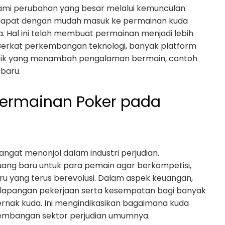
alami perubahan yang besar melalui kemunculan
n dapat dengan mudah masuk ke permainan kuda
Hal ini telah membuat permainan menjadi lebih
Berkat perkembangan teknologi, banyak platform
rik yang menambah pengalaman bermain, contoh
baru.
ermainan Poker pada
ngat menonjol dalam industri perjudian.
ng baru untuk para pemain agar berkompetisi,
ru yang terus berevolusi. Dalam aspek keuangan,
 lapangan pekerjaan serta kesempatan bagi banyak
rnak kuda. Ini mengindikasikan bagaimana kuda
embangan sektor perjudian umumnya.