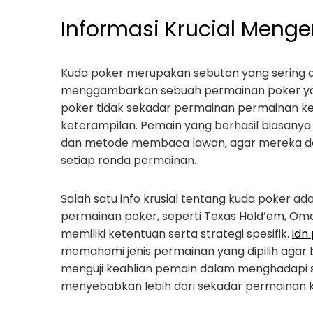
Informasi Krucial Menge
Kuda poker merupakan sebutan yang sering di
menggambarkan sebuah permainan poker ya
poker tidak sekadar permainan permainan ke
keterampilan. Pemain yang berhasil biasan
dan metode membaca lawan, agar mereka dap
setiap ronda permainan.
Salah satu info krusial tentang kuda poker a
permainan poker, seperti Texas Hold’em, Om
memiliki ketentuan serta strategi spesifik.
idn
memahami jenis permainan yang dipilih agar
menguji keahlian pemain dalam menghadapi sit
menyebabkan lebih dari sekadar permainan 