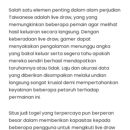
Salah satu elemen penting dalam alam perjudian
Taiwanese adalah live draw, yang yang
memungkinkan beberapa pemain agar melihat
hasil keluaran secara langsung. Dengan
keberadaan live draw, gamer dapat
menyaksikan pengalaman menunggu angka
yang bakal keluar serta segera tahu apakah
mereka sendiri berhasil mendapatkan
taruhannya atau tidak. Laju dan akurasi data
yang diberikan disampaikan melalui undian
langsung sangat krusial demi mempertahankan
keyakinan beberapa petaruh terhadap
permainan ini.
Situs judi togel yang terpercaya pun berperan
besar dalam memberikan kapasitas kepada
beberapa pengguna untuk mengikuti live draw