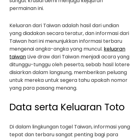
sangat krusial demi menjaga kejujuran
permainan ini.
Keluaran dari Taiwan adalah hasil dari undian
yang diadakan secara teratur, dan informasi dari
Taiwan hari ini menunjukkan informasi terbaru
mengenai angka-angka yang muncul.
keluaran
taiwan
Live draw dari Taiwan menjadi acara yang
ditunggu-tunggu oleh peserta, sebab hasil lotere
disiarkan dalam langsung, memberikan peluang
untuk mereka untuk segera tahu apakah nomor
yang para pasang menang.
Data serta Keluaran Toto
Di dalam lingkungan togel Taiwan, informasi yang
tepat dan terbaru sangat penting bagi para