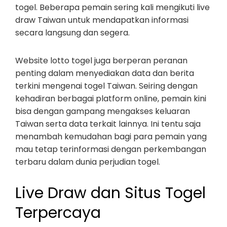
togel. Beberapa pemain sering kali mengikuti live
draw Taiwan untuk mendapatkan informasi
secara langsung dan segera.
Website lotto togel juga berperan peranan
penting dalam menyediakan data dan berita
terkini mengenai togel Taiwan. Seiring dengan
kehadiran berbagai platform online, pemain kini
bisa dengan gampang mengakses keluaran
Taiwan serta data terkait lainnya. Ini tentu saja
menambah kemudahan bagi para pemain yang
mau tetap terinformasi dengan perkembangan
terbaru dalam dunia perjudian togel.
Live Draw dan Situs Togel
Terpercaya