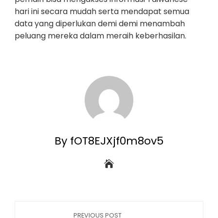
hari ini secara mudah serta mendapat semua
data yang diperlukan demi demi menambah
peluang mereka dalam meraih keberhasilan.
By fOT8EJXjf0m8ov5
PREVIOUS POST