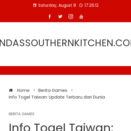
Skip
Saturday, August 8
17:26:13
to
content
INDASSOUTHERNKITCHEN.C
Home
Berita Games
Info Togel Taiwan: Update Terbaru dari Dunia
BERITA GAMES
Info Togel Taiwan: