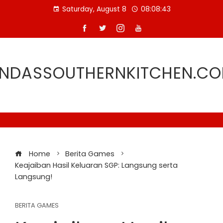
Skip
Saturday, August 8
08:08:43
to
content
INDASSOUTHERNKITCHEN.C
Home
Berita Games
Keajaiban Hasil Keluaran SGP: Langsung serta
Langsung!
BERITA GAMES