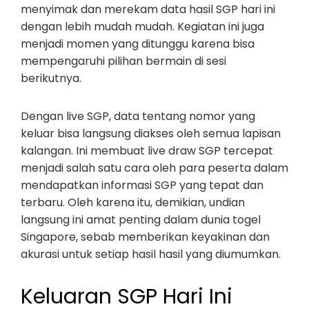
menyimak dan merekam data hasil SGP hari ini
dengan lebih mudah mudah. Kegiatan ini juga
menjadi momen yang ditunggu karena bisa
mempengaruhi pilihan bermain di sesi
berikutnya.
Dengan live SGP, data tentang nomor yang
keluar bisa langsung diakses oleh semua lapisan
kalangan. Ini membuat live draw SGP tercepat
menjadi salah satu cara oleh para peserta dalam
mendapatkan informasi SGP yang tepat dan
terbaru. Oleh karena itu, demikian, undian
langsung ini amat penting dalam dunia togel
Singapore, sebab memberikan keyakinan dan
akurasi untuk setiap hasil hasil yang diumumkan.
Keluaran SGP Hari Ini