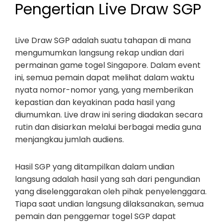
Pengertian Live Draw SGP
Live Draw SGP adalah suatu tahapan di mana
mengumumkan langsung rekap undian dari
permainan game togel Singapore. Dalam event
ini, semua pemain dapat melihat dalam waktu
nyata nomor-nomor yang, yang memberikan
kepastian dan keyakinan pada hasil yang
diumumkan. Live draw ini sering diadakan secara
rutin dan disiarkan melalui berbagai media guna
menjangkau jumlah audiens.
Hasil SGP yang ditampilkan dalam undian
langsung adalah hasil yang sah dari pengundian
yang diselenggarakan oleh pihak penyelenggara.
Tiapa saat undian langsung dilaksanakan, semua
pemain dan penggemar togel SGP dapat