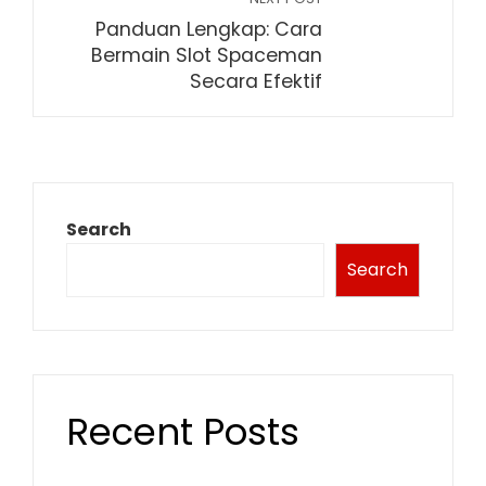
Panduan Lengkap: Cara
Bermain Slot Spaceman
Secara Efektif
Search
Search
Recent Posts