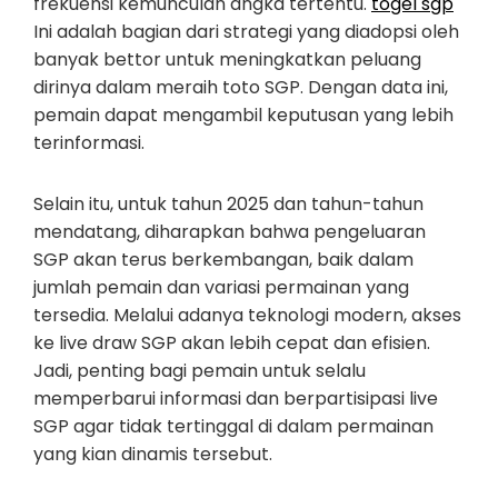
frekuensi kemunculan angka tertentu.
togel sgp
Ini adalah bagian dari strategi yang diadopsi oleh
banyak bettor untuk meningkatkan peluang
dirinya dalam meraih toto SGP. Dengan data ini,
pemain dapat mengambil keputusan yang lebih
terinformasi.
Selain itu, untuk tahun 2025 dan tahun-tahun
mendatang, diharapkan bahwa pengeluaran
SGP akan terus berkembangan, baik dalam
jumlah pemain dan variasi permainan yang
tersedia. Melalui adanya teknologi modern, akses
ke live draw SGP akan lebih cepat dan efisien.
Jadi, penting bagi pemain untuk selalu
memperbarui informasi dan berpartisipasi live
SGP agar tidak tertinggal di dalam permainan
yang kian dinamis tersebut.