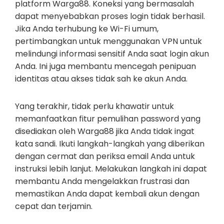
platform Warga88. Koneksi yang bermasalah
dapat menyebabkan proses login tidak berhasil.
Jika Anda terhubung ke Wi-Fi umum,
pertimbangkan untuk menggunakan VPN untuk
melindungi informasi sensitif Anda saat login akun
Anda. Ini juga membantu mencegah penipuan
identitas atau akses tidak sah ke akun Anda.
Yang terakhir, tidak perlu khawatir untuk
memanfaatkan fitur pemulihan password yang
disediakan oleh Warga88 jika Anda tidak ingat
kata sandi. Ikuti langkah-langkah yang diberikan
dengan cermat dan periksa email Anda untuk
instruksi lebih lanjut. Melakukan langkah ini dapat
membantu Anda mengelakkan frustrasi dan
memastikan Anda dapat kembali akun dengan
cepat dan terjamin.