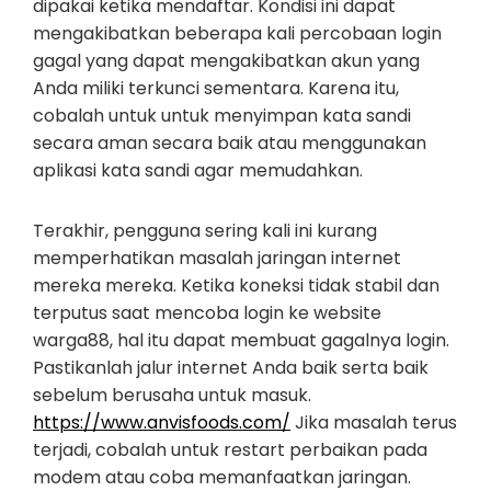
dipakai ketika mendaftar. Kondisi ini dapat
mengakibatkan beberapa kali percobaan login
gagal yang dapat mengakibatkan akun yang
Anda miliki terkunci sementara. Karena itu,
cobalah untuk untuk menyimpan kata sandi
secara aman secara baik atau menggunakan
aplikasi kata sandi agar memudahkan.
Terakhir, pengguna sering kali ini kurang
memperhatikan masalah jaringan internet
mereka mereka. Ketika koneksi tidak stabil dan
terputus saat mencoba login ke website
warga88, hal itu dapat membuat gagalnya login.
Pastikanlah jalur internet Anda baik serta baik
sebelum berusaha untuk masuk.
https://www.anvisfoods.com/
Jika masalah terus
terjadi, cobalah untuk restart perbaikan pada
modem atau coba memanfaatkan jaringan.