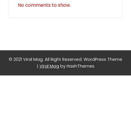
No comments to show.
© 2021 Viral Mag. All Right Reserved.
WordPress Theme
|
Viral Mag
by HashThemes