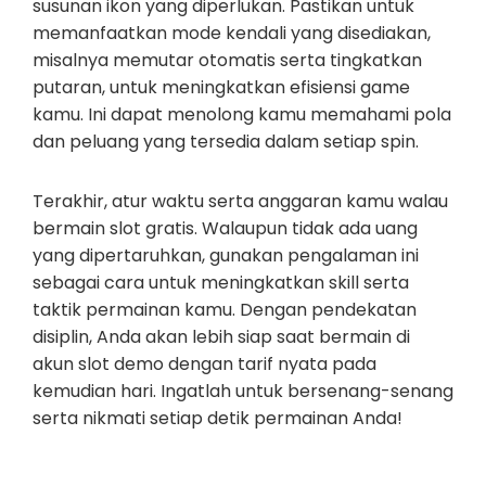
susunan ikon yang diperlukan. Pastikan untuk
memanfaatkan mode kendali yang disediakan,
misalnya memutar otomatis serta tingkatkan
putaran, untuk meningkatkan efisiensi game
kamu. Ini dapat menolong kamu memahami pola
dan peluang yang tersedia dalam setiap spin.
Terakhir, atur waktu serta anggaran kamu walau
bermain slot gratis. Walaupun tidak ada uang
yang dipertaruhkan, gunakan pengalaman ini
sebagai cara untuk meningkatkan skill serta
taktik permainan kamu. Dengan pendekatan
disiplin, Anda akan lebih siap saat bermain di
akun slot demo dengan tarif nyata pada
kemudian hari. Ingatlah untuk bersenang-senang
serta nikmati setiap detik permainan Anda!