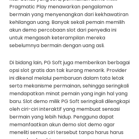
Pragmatic Play menawarkan pengalaman
bermain yang menyenangkan dari kekhawatiran
kehilangan uang. Banyak sekali pemain memilih
akun demo percobaan slot dari penyedia ini
untuk mengasah keterampilan mereka
sebelumnya bermain dengan uang asli.
Di bidang lain, PG Soft juga memberikan berbagai
opsi slot gratis dan tak kurang menarik. Provider
ini dikenal melalui pembaruan dalam tata letak
serta mekanisme permainan, sehingga seringkali
mendapatkan minat pemain yang ingin hal yang
baru. Slot demo milik PG Soft seringkali dilengkapi
oleh ciri-ciri interaktif yang membuat sensasi
bermain yang lebih hidup. Pengguna dapat
memanfaatkan akun demo slot demo agar
meneliti semua ciri tersebut tanpa harus harus