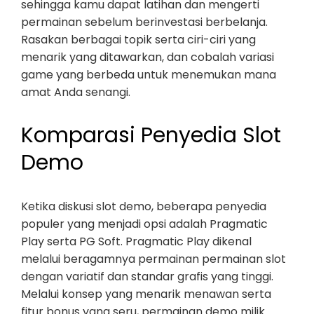
sehingga kamu dapat latihan dan mengerti
permainan sebelum berinvestasi berbelanja.
Rasakan berbagai topik serta ciri-ciri yang
menarik yang ditawarkan, dan cobalah variasi
game yang berbeda untuk menemukan mana
amat Anda senangi.
Komparasi Penyedia Slot
Demo
Ketika diskusi slot demo, beberapa penyedia
populer yang menjadi opsi adalah Pragmatic
Play serta PG Soft. Pragmatic Play dikenal
melalui beragamnya permainan permainan slot
dengan variatif dan standar grafis yang tinggi.
Melalui konsep yang menarik menawan serta
fitur bonus yang seru, permainan demo milik