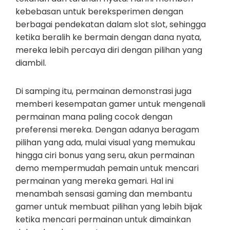
kebebasan untuk bereksperimen dengan
berbagai pendekatan dalam slot slot, sehingga
ketika beralih ke bermain dengan dana nyata,
mereka lebih percaya diri dengan pilihan yang
diambil.
Di samping itu, permainan demonstrasi juga
memberi kesempatan gamer untuk mengenali
permainan mana paling cocok dengan
preferensi mereka. Dengan adanya beragam
pilihan yang ada, mulai visual yang memukau
hingga ciri bonus yang seru, akun permainan
demo mempermudah pemain untuk mencari
permainan yang mereka gemari. Hal ini
menambah sensasi gaming dan membantu
gamer untuk membuat pilihan yang lebih bijak
ketika mencari permainan untuk dimainkan