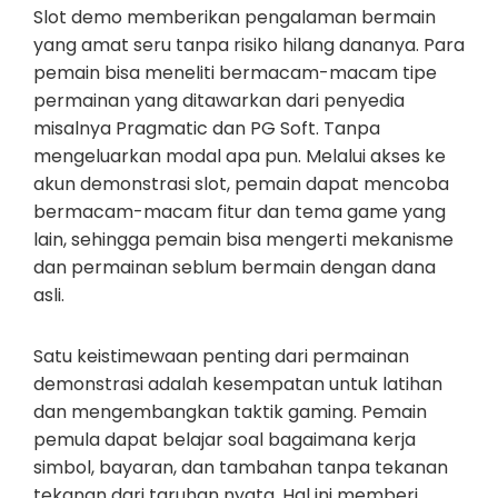
Slot demo memberikan pengalaman bermain
yang amat seru tanpa risiko hilang dananya. Para
pemain bisa meneliti bermacam-macam tipe
permainan yang ditawarkan dari penyedia
misalnya Pragmatic dan PG Soft. Tanpa
mengeluarkan modal apa pun. Melalui akses ke
akun demonstrasi slot, pemain dapat mencoba
bermacam-macam fitur dan tema game yang
lain, sehingga pemain bisa mengerti mekanisme
dan permainan seblum bermain dengan dana
asli.
Satu keistimewaan penting dari permainan
demonstrasi adalah kesempatan untuk latihan
dan mengembangkan taktik gaming. Pemain
pemula dapat belajar soal bagaimana kerja
simbol, bayaran, dan tambahan tanpa tekanan
tekanan dari taruhan nyata. Hal ini memberi