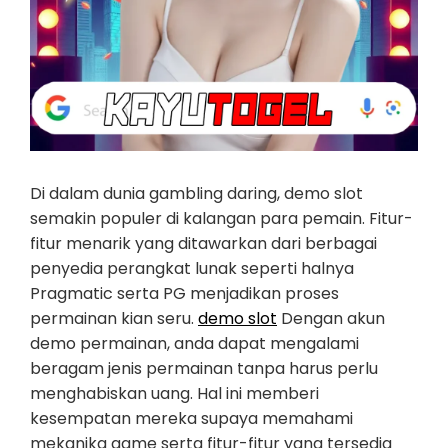
Di dalam dunia gambling daring, demo slot
semakin populer di kalangan para pemain. Fitur-
fitur menarik yang ditawarkan dari berbagai
penyedia perangkat lunak seperti halnya
Pragmatic serta PG menjadikan proses
permainan kian seru.
demo slot
Dengan akun
demo permainan, anda dapat mengalami
beragam jenis permainan tanpa harus perlu
menghabiskan uang. Hal ini memberi
kesempatan mereka supaya memahami
mekanika game serta fitur-fitur yang tersedia