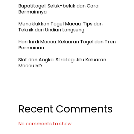
Bupatitogel: Seluk-beluk dan Cara
Bermainnya
Menaklukkan Togel Macau: Tips dan
Teknik dari Undian Langsung
Hari Ini di Macau: Keluaran Togel dan Tren
Permainan
Slot dan Angka: Strategi Jitu Keluaran
Macau 5D
Recent Comments
No comments to show.