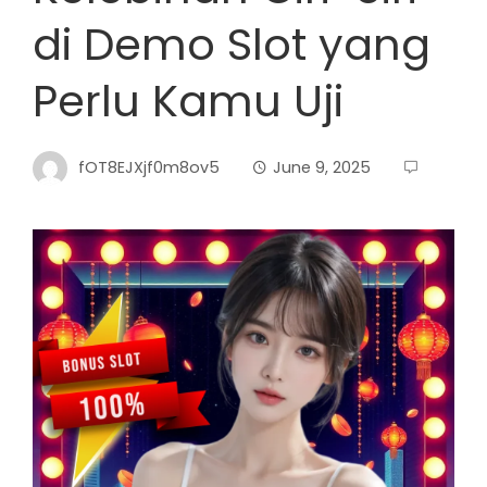
di Demo Slot yang
Perlu Kamu Uji
fOT8EJXjf0m8ov5
June 9, 2025