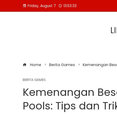
Skip
Friday, August 7
13:53:33
to
content
L
Home
Berita Games
Kemenangan Besar 
BERITA GAMES
Kemenangan Besa
Pools: Tips dan Tri