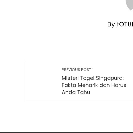
By fOT
PREVIOUS POST
Misteri Togel Singapura:
Fakta Menarik dan Harus
Anda Tahu