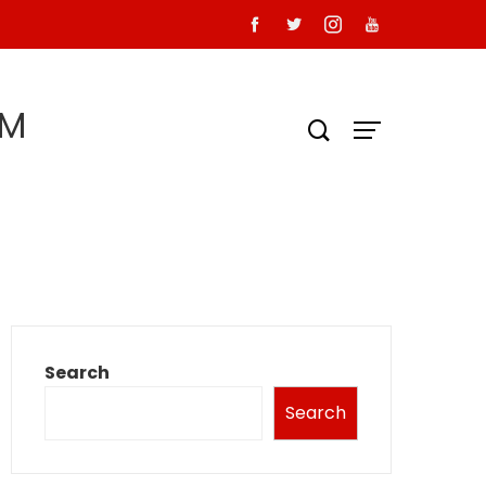
OM
Search
Search