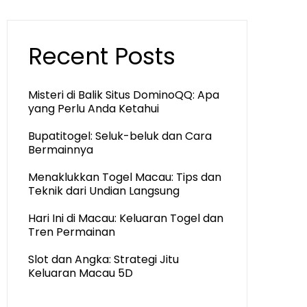
Recent Posts
Misteri di Balik Situs DominoQQ: Apa
yang Perlu Anda Ketahui
Bupatitogel: Seluk-beluk dan Cara
Bermainnya
Menaklukkan Togel Macau: Tips dan
Teknik dari Undian Langsung
Hari Ini di Macau: Keluaran Togel dan
Tren Permainan
Slot dan Angka: Strategi Jitu
Keluaran Macau 5D