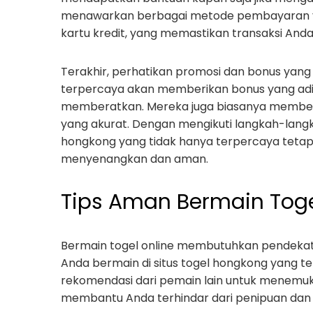
menawarkan berbagai metode pembayaran yan
kartu kredit, yang memastikan transaksi Anda 
Terakhir, perhatikan promosi dan bonus yang d
terpercaya akan memberikan bonus yang adi
memberatkan. Mereka juga biasanya memberik
yang akurat. Dengan mengikuti langkah-lang
hongkong yang tidak hanya terpercaya teta
menyenangkan dan aman.
Tips Aman Bermain Toge
Bermain togel online membutuhkan pendekatan
Anda bermain di situs togel hongkong yang ter
rekomendasi dari pemain lain untuk menemuka
membantu Anda terhindar dari penipuan dan 