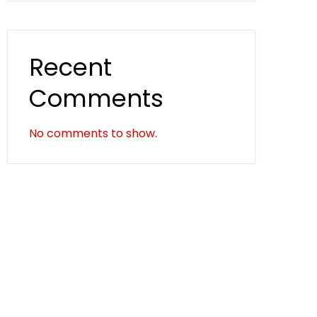
Recent
Comments
No comments to show.