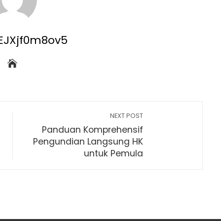
8EJXjf0m8ov5
NEXT POST
Panduan Komprehensif
Pengundian Langsung HK
untuk Pemula