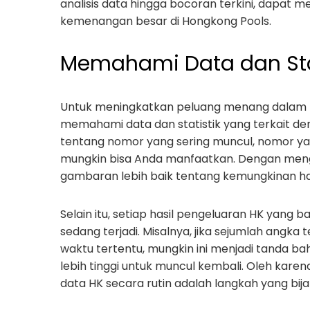
analisis data hingga bocoran terkini, dapat
kemenangan besar di Hongkong Pools.
Memahami Data dan Stat
Untuk meningkatkan peluang menang dalam p
memahami data dan statistik yang terkait de
tentang nomor yang sering muncul, nomor yan
mungkin bisa Anda manfaatkan. Dengan menga
gambaran lebih baik tentang kemungkinan hasil
Selain itu, setiap hasil pengeluaran HK yan
sedang terjadi. Misalnya, jika sejumlah angka
waktu tertentu, mungkin ini menjadi tanda 
lebih tinggi untuk muncul kembali. Oleh kare
data HK secara rutin adalah langkah yang bija