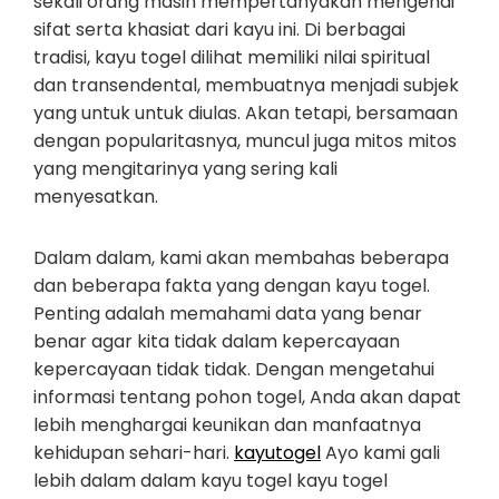
sekali orang masih mempertanyakan mengenai
sifat serta khasiat dari kayu ini. Di berbagai
tradisi, kayu togel dilihat memiliki nilai spiritual
dan transendental, membuatnya menjadi subjek
yang untuk untuk diulas. Akan tetapi, bersamaan
dengan popularitasnya, muncul juga mitos mitos
yang mengitarinya yang sering kali
menyesatkan.
Dalam dalam, kami akan membahas beberapa
dan beberapa fakta yang dengan kayu togel.
Penting adalah memahami data yang benar
benar agar kita tidak dalam kepercayaan
kepercayaan tidak tidak. Dengan mengetahui
informasi tentang pohon togel, Anda akan dapat
lebih menghargai keunikan dan manfaatnya
kehidupan sehari-hari.
kayutogel
Ayo kami gali
lebih dalam dalam kayu togel kayu togel