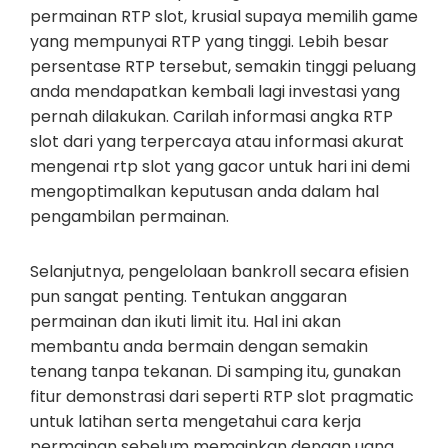
permainan RTP slot, krusial supaya memilih game
yang mempunyai RTP yang tinggi. Lebih besar
persentase RTP tersebut, semakin tinggi peluang
anda mendapatkan kembali lagi investasi yang
pernah dilakukan. Carilah informasi angka RTP
slot dari yang terpercaya atau informasi akurat
mengenai rtp slot yang gacor untuk hari ini demi
mengoptimalkan keputusan anda dalam hal
pengambilan permainan.
Selanjutnya, pengelolaan bankroll secara efisien
pun sangat penting. Tentukan anggaran
permainan dan ikuti limit itu. Hal ini akan
membantu anda bermain dengan semakin
tenang tanpa tekanan. Di samping itu, gunakan
fitur demonstrasi dari seperti RTP slot pragmatic
untuk latihan serta mengetahui cara kerja
permainan sebelum memainkan dengan uang