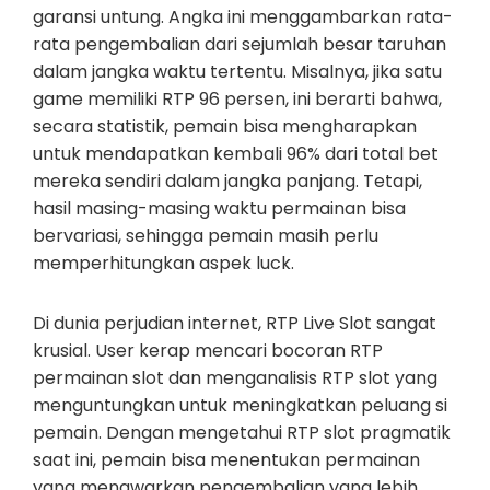
garansi untung. Angka ini menggambarkan rata-
rata pengembalian dari sejumlah besar taruhan
dalam jangka waktu tertentu. Misalnya, jika satu
game memiliki RTP 96 persen, ini berarti bahwa,
secara statistik, pemain bisa mengharapkan
untuk mendapatkan kembali 96% dari total bet
mereka sendiri dalam jangka panjang. Tetapi,
hasil masing-masing waktu permainan bisa
bervariasi, sehingga pemain masih perlu
memperhitungkan aspek luck.
Di dunia perjudian internet, RTP Live Slot sangat
krusial. User kerap mencari bocoran RTP
permainan slot dan menganalisis RTP slot yang
menguntungkan untuk meningkatkan peluang si
pemain. Dengan mengetahui RTP slot pragmatik
saat ini, pemain bisa menentukan permainan
yang menawarkan pengembalian yang lebih