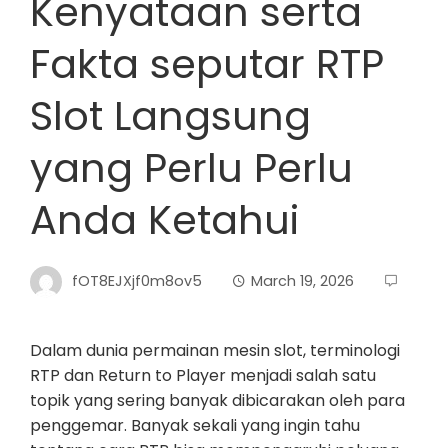
Kenyataan serta
Fakta seputar RTP
Slot Langsung
yang Perlu Perlu
Anda Ketahui
fOT8EJXjf0m8ov5
March 19, 2026
Dalam dunia permainan mesin slot, terminologi
RTP dan Return to Player menjadi salah satu
topik yang sering banyak dibicarakan oleh para
penggemar. Banyak sekali yang ingin tahu