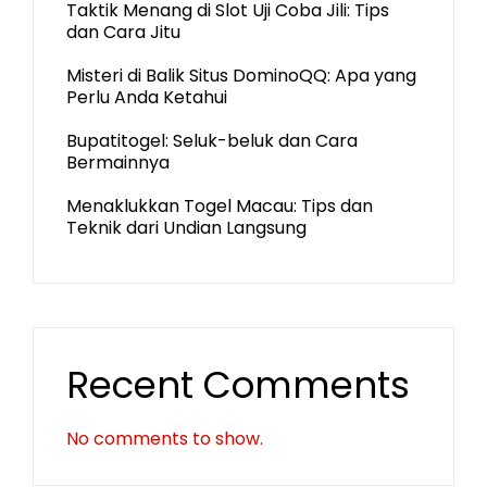
Taktik Menang di Slot Uji Coba Jili: Tips
dan Cara Jitu
Misteri di Balik Situs DominoQQ: Apa yang
Perlu Anda Ketahui
Bupatitogel: Seluk-beluk dan Cara
Bermainnya
Menaklukkan Togel Macau: Tips dan
Teknik dari Undian Langsung
Recent Comments
No comments to show.