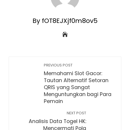
By fOT8EJXjf0m8ov5
PREVIOUS POST
Memahami Slot Gacor:
Tautan Alternatif Setoran
QRIS yang Sangat
Menguntungkan bagi Para
Pemain
NEXT POST
Analisis Data Togel HK:
Mencermati Pola