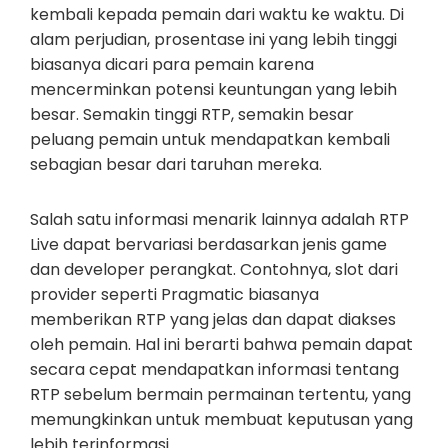
kembali kepada pemain dari waktu ke waktu. Di
alam perjudian, prosentase ini yang lebih tinggi
biasanya dicari para pemain karena
mencerminkan potensi keuntungan yang lebih
besar. Semakin tinggi RTP, semakin besar
peluang pemain untuk mendapatkan kembali
sebagian besar dari taruhan mereka.
Salah satu informasi menarik lainnya adalah RTP
Live dapat bervariasi berdasarkan jenis game
dan developer perangkat. Contohnya, slot dari
provider seperti Pragmatic biasanya
memberikan RTP yang jelas dan dapat diakses
oleh pemain. Hal ini berarti bahwa pemain dapat
secara cepat mendapatkan informasi tentang
RTP sebelum bermain permainan tertentu, yang
memungkinkan untuk membuat keputusan yang
lebih terinformasi.