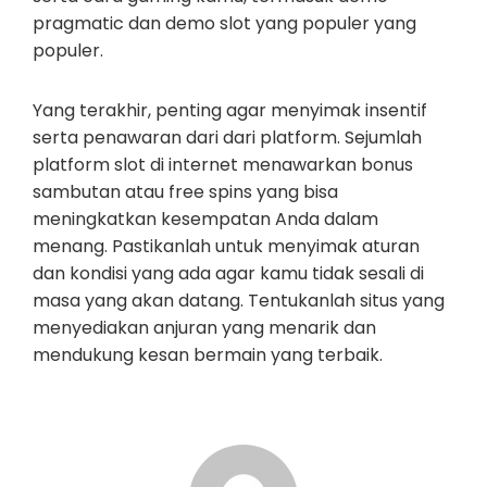
pragmatic dan demo slot yang populer yang
populer.
Yang terakhir, penting agar menyimak insentif
serta penawaran dari dari platform. Sejumlah
platform slot di internet menawarkan bonus
sambutan atau free spins yang bisa
meningkatkan kesempatan Anda dalam
menang. Pastikanlah untuk menyimak aturan
dan kondisi yang ada agar kamu tidak sesali di
masa yang akan datang. Tentukanlah situs yang
menyediakan anjuran yang menarik dan
mendukung kesan bermain yang terbaik.