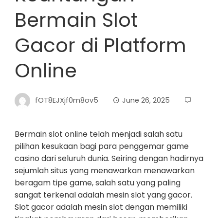
Bermain Slot
Gacor di Platform
Online
fOT8EJXjf0m8ov5
June 26, 2025
Bermain slot online telah menjadi salah satu
pilihan kesukaan bagi para penggemar game
casino dari seluruh dunia. Seiring dengan hadirnya
sejumlah situs yang menawarkan menawarkan
beragam tipe game, salah satu yang paling
sangat terkenal adalah mesin slot yang gacor.
Slot gacor adalah mesin slot dengan memiliki