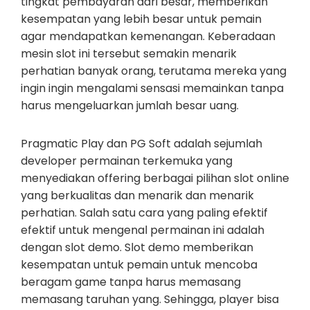
tingkat pembayaran dari besar, memberikan
kesempatan yang lebih besar untuk pemain
agar mendapatkan kemenangan. Keberadaan
mesin slot ini tersebut semakin menarik
perhatian banyak orang, terutama mereka yang
ingin ingin mengalami sensasi memainkan tanpa
harus mengeluarkan jumlah besar uang.
Pragmatic Play dan PG Soft adalah sejumlah
developer permainan terkemuka yang
menyediakan offering berbagai pilihan slot online
yang berkualitas dan menarik dan menarik
perhatian. Salah satu cara yang paling efektif
efektif untuk mengenal permainan ini adalah
dengan slot demo. Slot demo memberikan
kesempatan untuk pemain untuk mencoba
beragam game tanpa harus memasang
memasang taruhan yang. Sehingga, player bisa