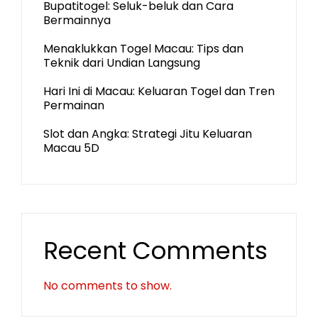
Bupatitogel: Seluk-beluk dan Cara
Bermainnya
Menaklukkan Togel Macau: Tips dan
Teknik dari Undian Langsung
Hari Ini di Macau: Keluaran Togel dan Tren
Permainan
Slot dan Angka: Strategi Jitu Keluaran
Macau 5D
Recent Comments
No comments to show.