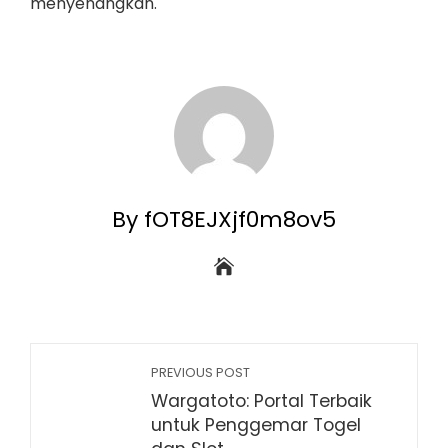
menyenangkan.
By fOT8EJXjf0m8ov5
PREVIOUS POST
Wargatoto: Portal Terbaik
untuk Penggemar Togel