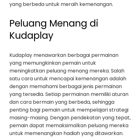
yang berbeda untuk meraih kemenangan.
Peluang Menang di
Kudaplay
Kudaplay menawarkan berbagai permainan
yang memungkinkan pemain untuk
meningkatkan peluang menang mereka. Salah
satu cara untuk mencapai kemenangan adalah
dengan memahami berbagai jenis permainan
yang tersedia. Setiap permainan memiliki aturan
dan cara bermain yang berbeda, sehingga
penting bagi pemain untuk mempelajari strategi
masing-masing. Dengan pendekatan yang tepat,
pemain dapat memaksimalkan peluang mereka
untuk memenangkan hadiah yang ditawarkan.