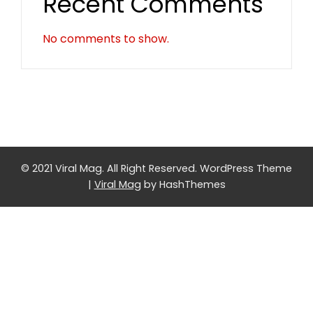
Recent Comments
No comments to show.
© 2021 Viral Mag. All Right Reserved.
WordPress Theme
|
Viral Mag
by HashThemes