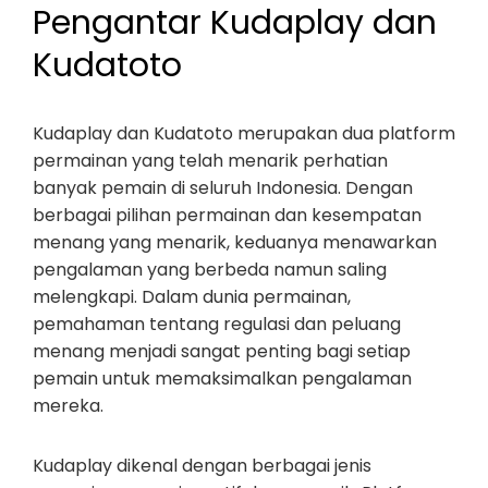
Pengantar Kudaplay dan
Kudatoto
Kudaplay dan Kudatoto merupakan dua platform
permainan yang telah menarik perhatian
banyak pemain di seluruh Indonesia. Dengan
berbagai pilihan permainan dan kesempatan
menang yang menarik, keduanya menawarkan
pengalaman yang berbeda namun saling
melengkapi. Dalam dunia permainan,
pemahaman tentang regulasi dan peluang
menang menjadi sangat penting bagi setiap
pemain untuk memaksimalkan pengalaman
mereka.
Kudaplay dikenal dengan berbagai jenis