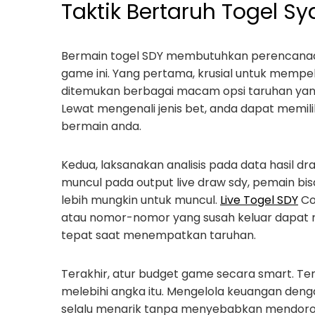
Taktik Bertaruh Togel S
Bermain togel SDY membutuhkan perencanaa
game ini. Yang pertama, krusial untuk mempela
ditemukan berbagai macam opsi taruhan yang d
Lewat mengenali jenis bet, anda dapat memil
bermain anda.
Kedua, laksanakan analisis pada data hasil d
muncul pada output live draw sdy, pemain
lebih mungkin untuk muncul.
Live Togel SDY
Co
atau nomor-nomor yang susah keluar dapat 
tepat saat menempatkan taruhan.
Terakhir, atur budget game secara smart. Ten
melebihi angka itu. Mengelola keuangan den
selalu menarik tanpa menyebabkan mendoron