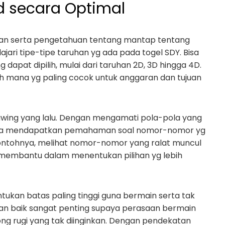
yd secara Optimal
n serta pengetahuan tentang mantap tentang
jari tipe-tipe taruhan yg ada pada togel SDY. Bisa
apat dipilih, mulai dari taruhan 2D, 3D hingga 4D.
ih mana yg paling cocok untuk anggaran dan tujuan
rawing yang lalu. Dengan mengamati pola-pola yang
 bisa mendapatkan pemahaman soal nomor-nomor yg
ntohnya, melihat nomor-nomor yang ralat muncul
membantu dalam menentukan pilihan yg lebih
tukan batas paling tinggi guna bermain serta tak
gan baik sangat penting supaya perasaan bermain
g rugi yang tak diinginkan. Dengan pendekatan