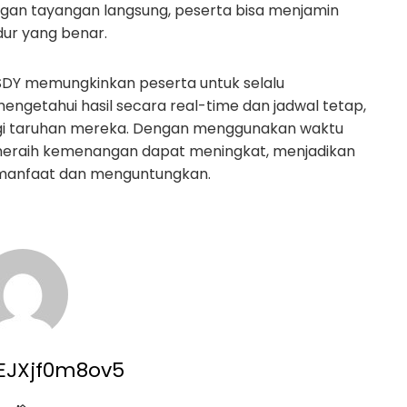
gan tayangan langsung, peserta bisa menjamin
ur yang benar.
w SDY memungkinkan peserta untuk selalu
engetahui hasil secara real-time dan jadwal tetap,
egi taruhan mereka. Dengan menggunakan waktu
k meraih kemenangan dapat meningkat, menjadikan
manfaat dan menguntungkan.
8EJXjf0m8ov5