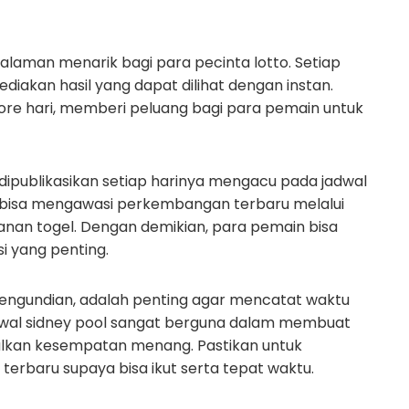
laman menarik bagi para pecinta lotto. Setiap
diakan hasil yang dapat dilihat dengan instan.
ore hari, memberi peluang bagi para pemain untuk
dipublikasikan setiap harinya mengacu pada jadwal
dy bisa mengawasi perkembangan terbaru melalui
anan togel. Dengan demikian, para pemain bisa
si yang penting.
 pengundian, adalah penting agar mencatat waktu
adwal sidney pool sangat berguna dalam membuat
lkan kesempatan menang. Pastikan untuk
rbaru supaya bisa ikut serta tepat waktu.