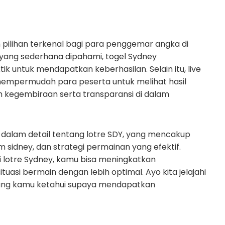
 pilihan terkenal bagi para penggemar angka di
ang sederhana dipahami, togel Sydney
 untuk mendapatkan keberhasilan. Selain itu, live
 mempermudah para peserta untuk melihat hasil
 kegembiraan serta transparansi di dalam
h dalam detail tentang lotre SDY, yang mencakup
m sidney, dan strategi permainan yang efektif.
lotre Sydney, kamu bisa meningkatkan
uasi bermain dengan lebih optimal. Ayo kita jelajahi
l yang kamu ketahui supaya mendapatkan