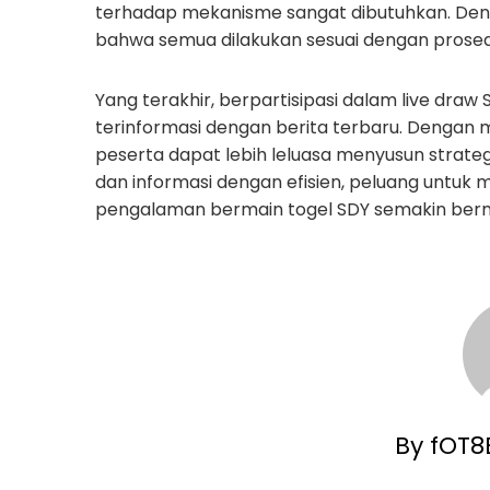
terhadap mekanisme sangat dibutuhkan. Den
bahwa semua dilakukan sesuai dengan prosed
Yang terakhir, berpartisipasi dalam live dra
terinformasi dengan berita terbaru. Dengan m
peserta dapat lebih leluasa menyusun strat
dan informasi dengan efisien, peluang untu
pengalaman bermain togel SDY semakin ber
By fOT