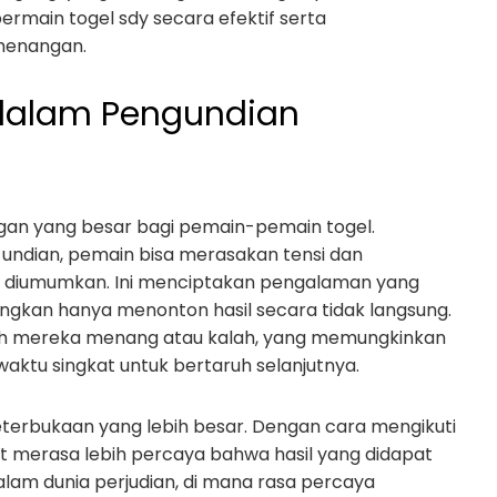
 bermain togel sdy secara efektif serta
menangan.
 dalam Pengundian
gan yang besar bagi pemain-pemain togel.
undian, pemain bisa merasakan tensi dan
 diumumkan. Ini menciptakan pengalaman yang
ngkan hanya menonton hasil secara tidak langsung.
kah mereka menang atau kalah, yang memungkinkan
aktu singkat untuk bertaruh selanjutnya.
keterbukaan yang lebih besar. Dengan cara mengikuti
t merasa lebih percaya bahwa hasil yang didapat
 dalam dunia perjudian, di mana rasa percaya