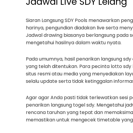
Jadwal Live SDY Lelang
Siaran Langsung SDY Pools menawarkan penga
harinya, pengundian diadakan live serta menye
Jadwal drawing biasanya berlangsung pada s
mengetahui hasilnya dalam waktu nyata.
Pada umumnya, hasil penarikan langsung sdy 
yang telah ditentukan. Para pecinta lotto s
situs resmi atau media yang menyediakan lay
selalu update serta tidak ketinggalan informa
Agar agar Anda pasti tidak terlewatkan sesi
penarikan langsung togel sdy. Mengetahui j
rencana taruhan yang tepat dan memaksima
memastikan untuk mengecek timetable yang te