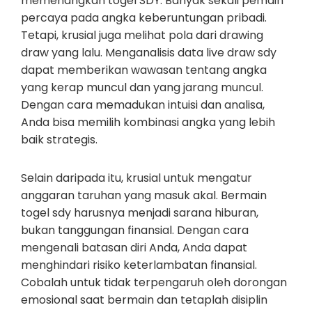
memenangkan togel SDY. Banyak sekali pemain
percaya pada angka keberuntungan pribadi.
Tetapi, krusial juga melihat pola dari drawing
draw yang lalu. Menganalisis data live draw sdy
dapat memberikan wawasan tentang angka
yang kerap muncul dan yang jarang muncul.
Dengan cara memadukan intuisi dan analisa,
Anda bisa memilih kombinasi angka yang lebih
baik strategis.
Selain daripada itu, krusial untuk mengatur
anggaran taruhan yang masuk akal. Bermain
togel sdy harusnya menjadi sarana hiburan,
bukan tanggungan finansial. Dengan cara
mengenali batasan diri Anda, Anda dapat
menghindari risiko keterlambatan finansial.
Cobalah untuk tidak terpengaruh oleh dorongan
emosional saat bermain dan tetaplah disiplin