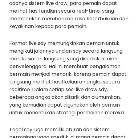
adanya sistem live draw, para pemain dapat
melihat hasil undian secara real-time, yang
memberikan memberikan rasa keterbukaan dan
keyakinan kepada para pemain.
Format live sdy memungkinkan pemain untuk
mengikuti jalannya undian sdy secara langsung
melalui siaran langsung yang disediakan oleh
penyelenggara. Hal ini membuat pengalaman
bermain menjadi menarik, karena pemain dapat
langsung melihat hasil keluaran angka secara
realtime. Dalam setiap sesi live draw sdy,
beberapa angka akan ditarik dan diumumkan,
yang kemudian dapat digunakan oleh pemain
untuk menentukan strategi permainan mereka.
Togel sdy juga memiliki aturan dan sistem
permainan yang spesifik, di mana pemain dapat