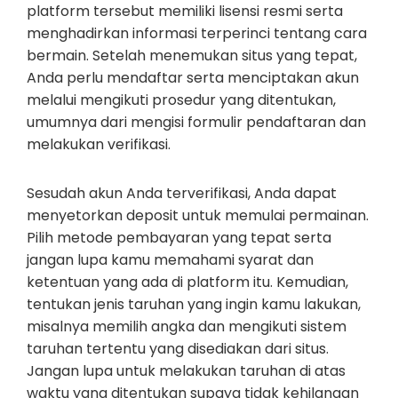
platform tersebut memiliki lisensi resmi serta
menghadirkan informasi terperinci tentang cara
bermain. Setelah menemukan situs yang tepat,
Anda perlu mendaftar serta menciptakan akun
melalui mengikuti prosedur yang ditentukan,
umumnya dari mengisi formulir pendaftaran dan
melakukan verifikasi.
Sesudah akun Anda terverifikasi, Anda dapat
menyetorkan deposit untuk memulai permainan.
Pilih metode pembayaran yang tepat serta
jangan lupa kamu memahami syarat dan
ketentuan yang ada di platform itu. Kemudian,
tentukan jenis taruhan yang ingin kamu lakukan,
misalnya memilih angka dan mengikuti sistem
taruhan tertentu yang disediakan dari situs.
Jangan lupa untuk melakukan taruhan di atas
waktu yang ditentukan supaya tidak kehilangan