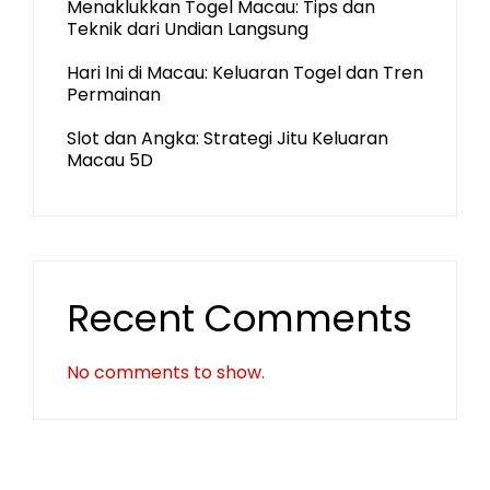
Menaklukkan Togel Macau: Tips dan
Teknik dari Undian Langsung
Hari Ini di Macau: Keluaran Togel dan Tren
Permainan
Slot dan Angka: Strategi Jitu Keluaran
Macau 5D
Recent Comments
No comments to show.