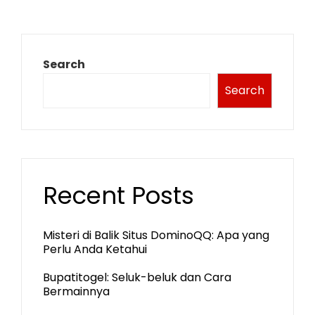
Search
Search
Recent Posts
Misteri di Balik Situs DominoQQ: Apa yang
Perlu Anda Ketahui
Bupatitogel: Seluk-beluk dan Cara
Bermainnya