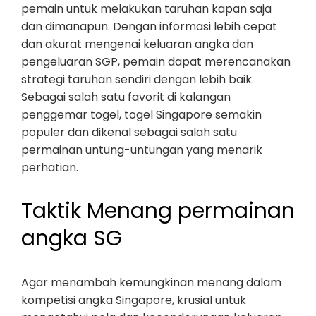
pemain untuk melakukan taruhan kapan saja
dan dimanapun. Dengan informasi lebih cepat
dan akurat mengenai keluaran angka dan
pengeluaran SGP, pemain dapat merencanakan
strategi taruhan sendiri dengan lebih baik.
Sebagai salah satu favorit di kalangan
penggemar togel, togel Singapore semakin
populer dan dikenal sebagai salah satu
permainan untung-untungan yang menarik
perhatian.
Taktik Menang permainan
angka SG
Agar menambah kemungkinan menang dalam
kompetisi angka Singapore, krusial untuk