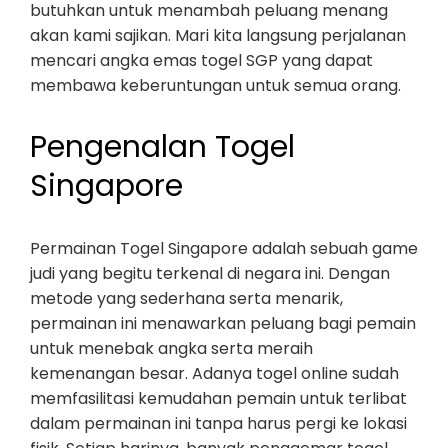
butuhkan untuk menambah peluang menang
akan kami sajikan. Mari kita langsung perjalanan
mencari angka emas togel SGP yang dapat
membawa keberuntungan untuk semua orang.
Pengenalan Togel
Singapore
Permainan Togel Singapore adalah sebuah game
judi yang begitu terkenal di negara ini. Dengan
metode yang sederhana serta menarik,
permainan ini menawarkan peluang bagi pemain
untuk menebak angka serta meraih
kemenangan besar. Adanya togel online sudah
memfasilitasi kemudahan pemain untuk terlibat
dalam permainan ini tanpa harus pergi ke lokasi