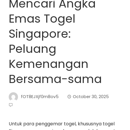
Mencari Angka
Emas Togel
Singapore:
Peluang
Kemenangan
Bersama-sama
fOT8EJXjf0m8ov5
October 30, 2025
Untuk para penggemar togel, khususnya togel