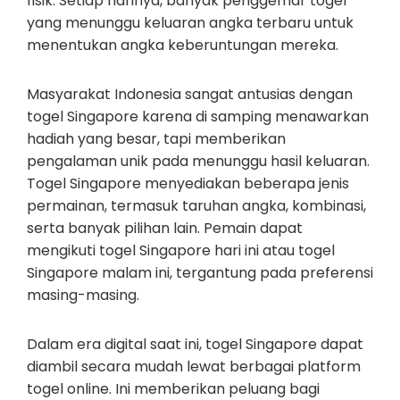
fisik. Setiap harinya, banyak penggemar togel
yang menunggu keluaran angka terbaru untuk
menentukan angka keberuntungan mereka.
Masyarakat Indonesia sangat antusias dengan
togel Singapore karena di samping menawarkan
hadiah yang besar, tapi memberikan
pengalaman unik pada menunggu hasil keluaran.
Togel Singapore menyediakan beberapa jenis
permainan, termasuk taruhan angka, kombinasi,
serta banyak pilihan lain. Pemain dapat
mengikuti togel Singapore hari ini atau togel
Singapore malam ini, tergantung pada preferensi
masing-masing.
Dalam era digital saat ini, togel Singapore dapat
diambil secara mudah lewat berbagai platform
togel online. Ini memberikan peluang bagi