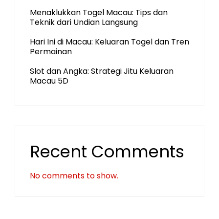
Menaklukkan Togel Macau: Tips dan
Teknik dari Undian Langsung
Hari Ini di Macau: Keluaran Togel dan Tren
Permainan
Slot dan Angka: Strategi Jitu Keluaran
Macau 5D
Recent Comments
No comments to show.