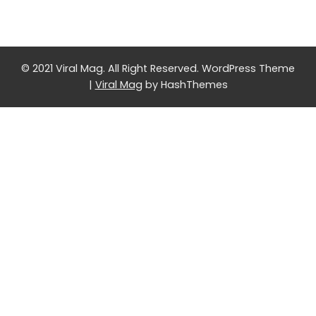
© 2021 Viral Mag. All Right Reserved.
WordPress Theme
|
Viral Mag
by HashThemes