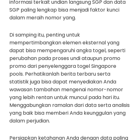
informasi terkait undian langsung SGP dan data
SGP paling lengkap bisa menjadi faktor kunci
dalam meraih nomor yang.
Di samping itu, penting untuk
mempertimbangkan elemen eksternal yang
dapat bisa mempengaruhi angka togel, seperti
perubahan pada proses undi ataupun promo
promo dari penyelenggara togel Singapore
pools. Perhatikanlah berita terbaru serta
statistik juga bisa dapat menyediakan Anda
wawasan tambahan mengenai nomor-nomor
yang lebih rentan untuk muncul pada hari itu.
Menggabungkan ramalan dari data serta analisis
yang baik bisa memberi Anda keunggulan yang
dalam perjudian.
Persiapkan ketahanan Anda dengan data paling