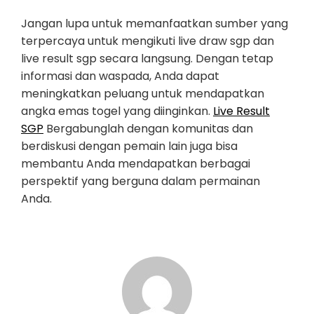
Jangan lupa untuk memanfaatkan sumber yang
terpercaya untuk mengikuti live draw sgp dan
live result sgp secara langsung. Dengan tetap
informasi dan waspada, Anda dapat
meningkatkan peluang untuk mendapatkan
angka emas togel yang diinginkan.
Live Result
SGP
Bergabunglah dengan komunitas dan
berdiskusi dengan pemain lain juga bisa
membantu Anda mendapatkan berbagai
perspektif yang berguna dalam permainan
Anda.