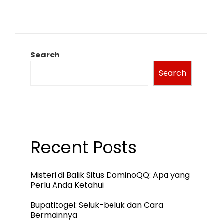
Search
Search
Recent Posts
Misteri di Balik Situs DominoQQ: Apa yang
Perlu Anda Ketahui
Bupatitogel: Seluk-beluk dan Cara
Bermainnya