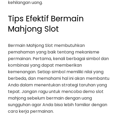
kehilangan uang.
Tips Efektif Bermain
Mahjong Slot
Bermain Mahjong Slot membutuhkan
pemahaman yang baik tentang mekanisme
permainan. Pertama, kenali berbagai simbol dan
kombinasi yang dapat memberikan
kemenangan. Setiap simbol memiliki nilai yang
berbeda, dan memahami hal ini akan membantu
Anda dalam menentukan strategi taruhan yang
tepat. Jangan ragu untuk mencoba demo slot
mahjong sebelum bermain dengan uang
sungguhan agar Anda bisa lebih familiar dengan
cara kerja permainan.