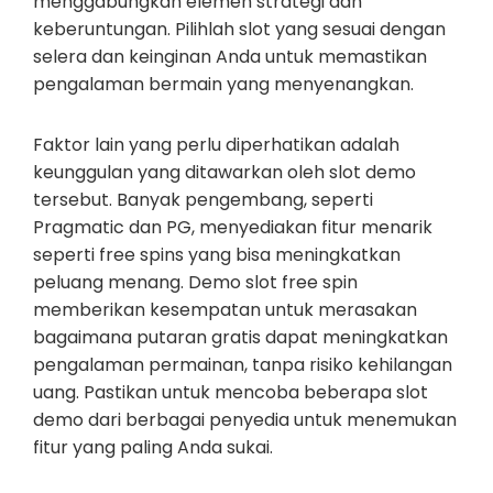
menggabungkan elemen strategi dan
keberuntungan. Pilihlah slot yang sesuai dengan
selera dan keinginan Anda untuk memastikan
pengalaman bermain yang menyenangkan.
Faktor lain yang perlu diperhatikan adalah
keunggulan yang ditawarkan oleh slot demo
tersebut. Banyak pengembang, seperti
Pragmatic dan PG, menyediakan fitur menarik
seperti free spins yang bisa meningkatkan
peluang menang. Demo slot free spin
memberikan kesempatan untuk merasakan
bagaimana putaran gratis dapat meningkatkan
pengalaman permainan, tanpa risiko kehilangan
uang. Pastikan untuk mencoba beberapa slot
demo dari berbagai penyedia untuk menemukan
fitur yang paling Anda sukai.