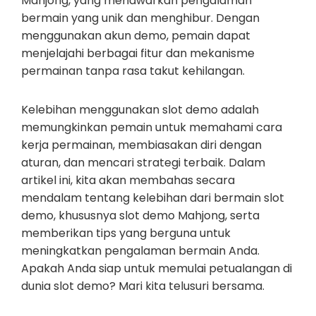
Mahjong, yang menawarkan pengalaman
bermain yang unik dan menghibur. Dengan
menggunakan akun demo, pemain dapat
menjelajahi berbagai fitur dan mekanisme
permainan tanpa rasa takut kehilangan.
Kelebihan menggunakan slot demo adalah
memungkinkan pemain untuk memahami cara
kerja permainan, membiasakan diri dengan
aturan, dan mencari strategi terbaik. Dalam
artikel ini, kita akan membahas secara
mendalam tentang kelebihan dari bermain slot
demo, khususnya slot demo Mahjong, serta
memberikan tips yang berguna untuk
meningkatkan pengalaman bermain Anda.
Apakah Anda siap untuk memulai petualangan di
dunia slot demo? Mari kita telusuri bersama.