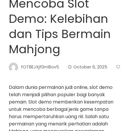
Mencoba Slot
Demo: Kelebihan
dan Tips Bermain
Mahjong
fOT8EJXjf0m8ov5
October 6, 2025
Dalam dunia permainan judi online, slot demo
telah menjadi pilihan populer bagi banyak
pemain. Slot demo memberikan kesempatan
untuk mencoba berbagai jenis game tanpa
harus mempertaruhkan uang riil. Salah satu
permainan yang menarik perhatian adalah