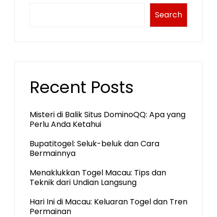
Search
Recent Posts
Misteri di Balik Situs DominoQQ: Apa yang
Perlu Anda Ketahui
Bupatitogel: Seluk-beluk dan Cara
Bermainnya
Menaklukkan Togel Macau: Tips dan
Teknik dari Undian Langsung
Hari Ini di Macau: Keluaran Togel dan Tren
Permainan