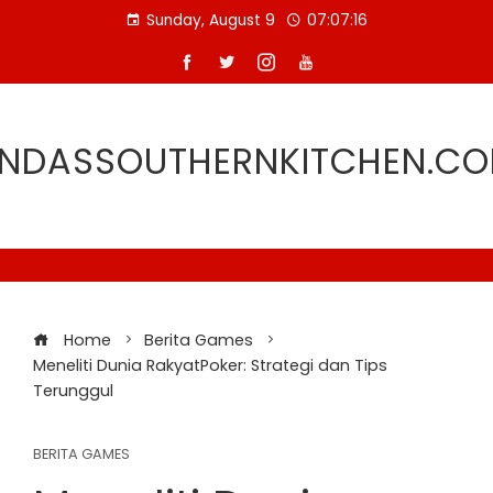
Skip
Sunday, August 9
07:07:17
to
content
INDASSOUTHERNKITCHEN.C
Home
Berita Games
Meneliti Dunia RakyatPoker: Strategi dan Tips
Terunggul
BERITA GAMES