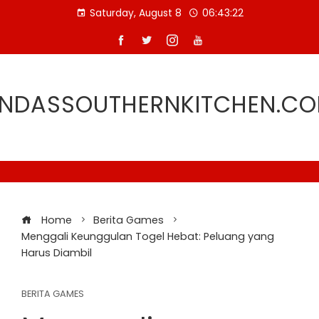
Skip
Saturday, August 8
06:43:22
to
content
INDASSOUTHERNKITCHEN.C
Home
Berita Games
Menggali Keunggulan Togel Hebat: Peluang yang
Harus Diambil
BERITA GAMES