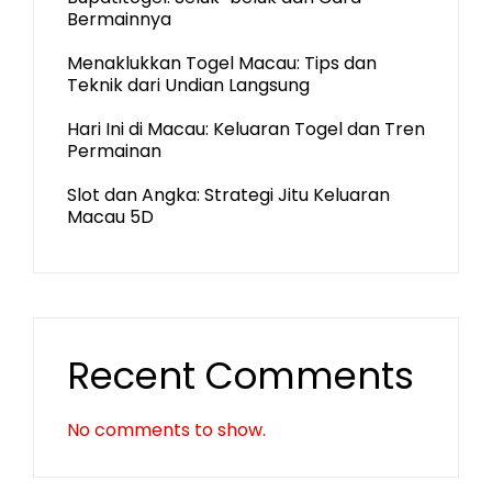
Bermainnya
Menaklukkan Togel Macau: Tips dan
Teknik dari Undian Langsung
Hari Ini di Macau: Keluaran Togel dan Tren
Permainan
Slot dan Angka: Strategi Jitu Keluaran
Macau 5D
Recent Comments
No comments to show.