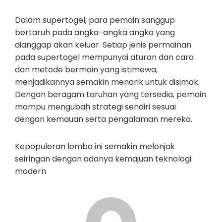
Dalam supertogel, para pemain sanggup
bertaruh pada angka-angka angka yang
dianggap akan keluar. Setiap jenis permainan
pada supertogel mempunyai aturan dan cara
dan metode bermain yang istimewa,
menjadikannya semakin menarik untuk disimak.
Dengan beragam taruhan yang tersedia, pemain
mampu mengubah strategi sendiri sesuai
dengan kemauan serta pengalaman mereka.
Kepopuleran lomba ini semakin melonjak
seiringan dengan adanya kemajuan teknologi
modern