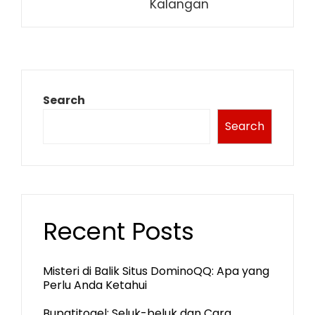
Kalangan
Search
Search
Recent Posts
Misteri di Balik Situs DominoQQ: Apa yang
Perlu Anda Ketahui
Bupatitogel: Seluk-beluk dan Cara