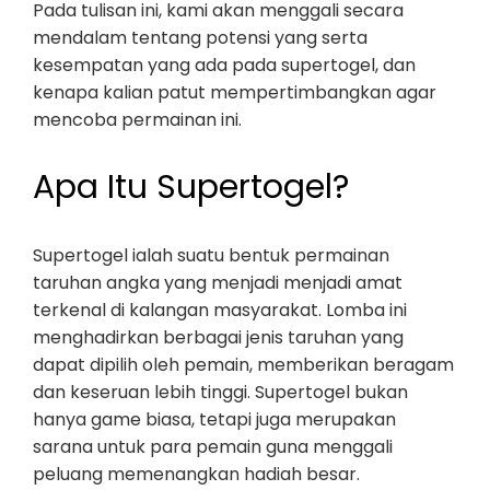
Pada tulisan ini, kami akan menggali secara
mendalam tentang potensi yang serta
kesempatan yang ada pada supertogel, dan
kenapa kalian patut mempertimbangkan agar
mencoba permainan ini.
Apa Itu Supertogel?
Supertogel ialah suatu bentuk permainan
taruhan angka yang menjadi menjadi amat
terkenal di kalangan masyarakat. Lomba ini
menghadirkan berbagai jenis taruhan yang
dapat dipilih oleh pemain, memberikan beragam
dan keseruan lebih tinggi. Supertogel bukan
hanya game biasa, tetapi juga merupakan
sarana untuk para pemain guna menggali
peluang memenangkan hadiah besar.