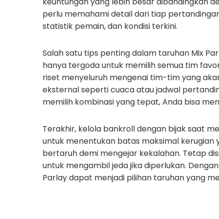
keuntungan yang lebih besar dibandingkan de
perlu memahami detail dari tiap pertandinga
statistik pemain, dan kondisi terkini.
Salah satu tips penting dalam taruhan Mix Par
hanya tergoda untuk memilih semua tim fav
riset menyeluruh mengenai tim-tim yang akan
eksternal seperti cuaca atau jadwal pertand
memilih kombinasi yang tepat, Anda bisa me
Terakhir, kelola bankroll dengan bijak saat 
untuk menentukan batas maksimal kerugian ya
bertaruh demi mengejar kekalahan. Tetap di
untuk mengambil jeda jika diperlukan. Dengan
Parlay dapat menjadi pilihan taruhan yang m