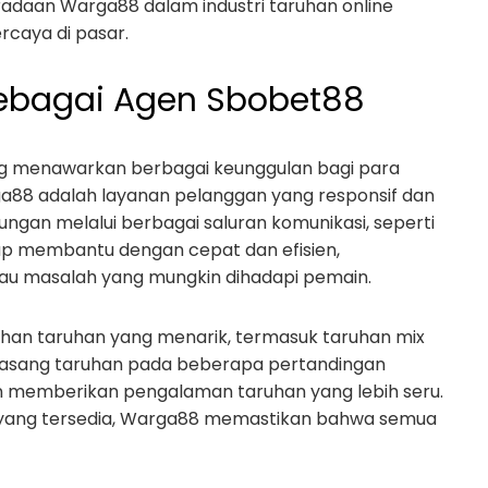
radaan Warga88 dalam industri taruhan online
rcaya di pasar.
ebagai Agen Sbobet88
g menawarkan berbagai keunggulan bagi para
rga88 adalah layanan pelanggan yang responsif dan
ngan melalui berbagai saluran komunikasi, seperti
siap membantu dengan cepat dan efisien,
tau masalah yang mungkin dihadapi pemain.
lihan taruhan yang menarik, termasuk taruhan mix
masang taruhan pada beberapa pertandingan
n memberikan pengalaman taruhan yang lebih seru.
a yang tersedia, Warga88 memastikan bahwa semua