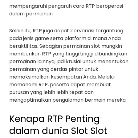
mempengaruhi pengaruh cara RTP beroperasi
dalam permainan.
Selain itu, RTP juga dapat bervariasi tergantung
pada jenis game serta platform di mana Anda
beraktifitas. Sebagian permainan slot mungkin
memberikan RTP yang tinggi tinggi dibandingkan
permainan lainnya, jadi krusial untuk menentukan
permainan yang cerdas pintar untuk
memaksimalkan kesempatan Anda. Melalui
memahami RTP, peserta dapat membuat
putusan yang lebih lebih tepat dan
mengoptimalkan pengalaman bermain mereka.
Kenapa RTP Penting
dalam dunia Slot Slot