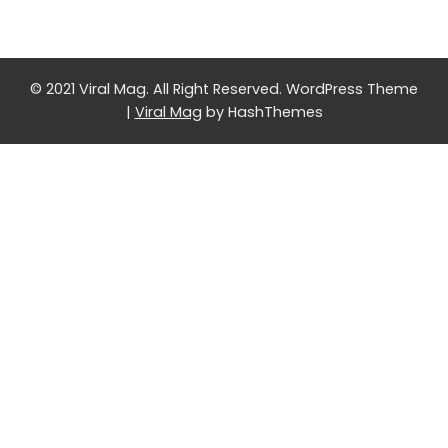
© 2021 Viral Mag. All Right Reserved.
WordPress Theme
|
Viral Mag
by HashThemes