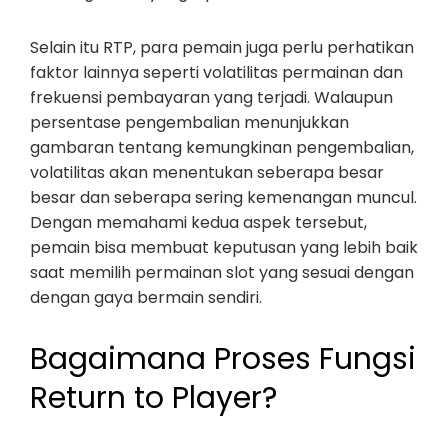
Selain itu RTP, para pemain juga perlu perhatikan
faktor lainnya seperti volatilitas permainan dan
frekuensi pembayaran yang terjadi. Walaupun
persentase pengembalian menunjukkan
gambaran tentang kemungkinan pengembalian,
volatilitas akan menentukan seberapa besar
besar dan seberapa sering kemenangan muncul.
Dengan memahami kedua aspek tersebut,
pemain bisa membuat keputusan yang lebih baik
saat memilih permainan slot yang sesuai dengan
dengan gaya bermain sendiri.
Bagaimana Proses Fungsi
Return to Player?