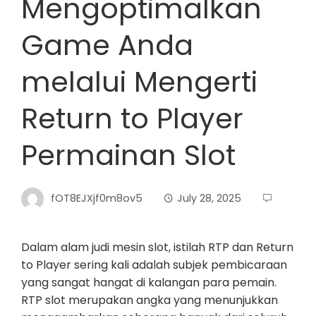
Mengoptimalkan
Game Anda
melalui Mengerti
Return to Player
Permainan Slot
fOT8EJXjf0m8ov5
July 28, 2025
Dalam alam judi mesin slot, istilah RTP dan Return
to Player sering kali adalah subjek pembicaraan
yang sangat hangat di kalangan para pemain.
RTP slot merupakan angka yang menunjukkan