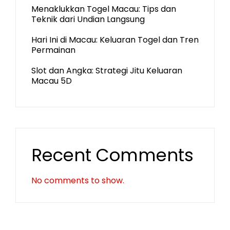
Menaklukkan Togel Macau: Tips dan
Teknik dari Undian Langsung
Hari Ini di Macau: Keluaran Togel dan Tren
Permainan
Slot dan Angka: Strategi Jitu Keluaran
Macau 5D
Recent Comments
No comments to show.