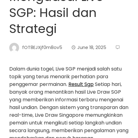
SGP: Hasil dan
Strategi
fOT8EJXjf0m8ov5
June 18, 2025
Dalam dunia togel, Live SGP menjadi salah satu
topik yang terus menarik perhatian para
penggemar permainan.
Result Sgp
Setiap hari,
banyak orang menantikan hasil Live Draw SGP
yang memberikan informasi terbaru mengenai
hasil undian. Dengan sistem yang transparan dan
real-time, Live Draw Singapore memungkinkan
pemain untuk mengikuti setiap langkah undian
secara langsung, memberikan pengalaman yang