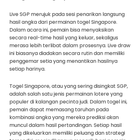
Live SGP merujuk pada sesi penarikan langsung
hasil angka dari permainan togel Singapore.
Dalam acara ini, pemain bisa menyaksikan
secara real-time hasil yang keluar, sekaligus
merasa lebih terlibat dalam prosesnya. Live draw
ini biasanya diadakan secara rutin dan memiliki
penggemar setia yang menantikan hasilnya
setiap harinya.
Togel Singapore, atau yang sering disingkat SGP,
adalah salah satu jenis permainan lotere yang
populer di kalangan pecinta judi. Dalam togel ini,
pemain dapat memasang taruhan pada
kombinasi angka yang mereka prediksi akan
muncul dalam hasil pertandingan. Setiap hasil
yang dikeluarkan memiliki peluang dan strategi