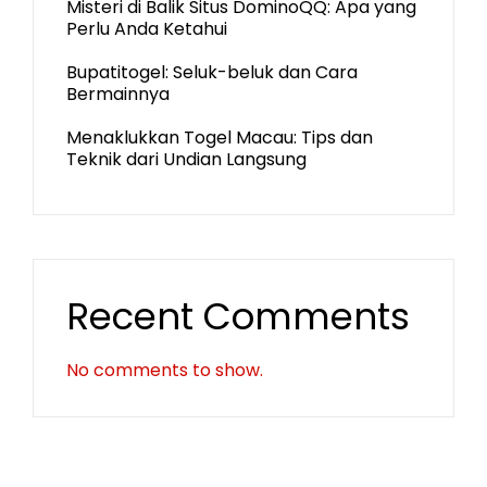
Misteri di Balik Situs DominoQQ: Apa yang
Perlu Anda Ketahui
Bupatitogel: Seluk-beluk dan Cara
Bermainnya
Menaklukkan Togel Macau: Tips dan
Teknik dari Undian Langsung
Recent Comments
No comments to show.