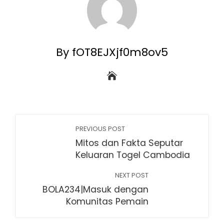
By fOT8EJXjf0m8ov5
PREVIOUS POST
Mitos dan Fakta Seputar
Keluaran Togel Cambodia
NEXT POST
BOLA234|Masuk dengan
Komunitas Pemain