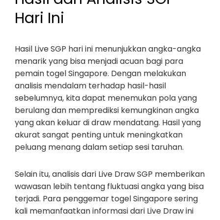
Hari Ini
Hasil Live SGP hari ini menunjukkan angka-angka
menarik yang bisa menjadi acuan bagi para
pemain togel Singapore. Dengan melakukan
analisis mendalam terhadap hasil-hasil
sebelumnya, kita dapat menemukan pola yang
berulang dan memprediksi kemungkinan angka
yang akan keluar di draw mendatang. Hasil yang
akurat sangat penting untuk meningkatkan
peluang menang dalam setiap sesi taruhan.
Selain itu, analisis dari Live Draw SGP memberikan
wawasan lebih tentang fluktuasi angka yang bisa
terjadi. Para penggemar togel Singapore sering
kali memanfaatkan informasi dari Live Draw ini