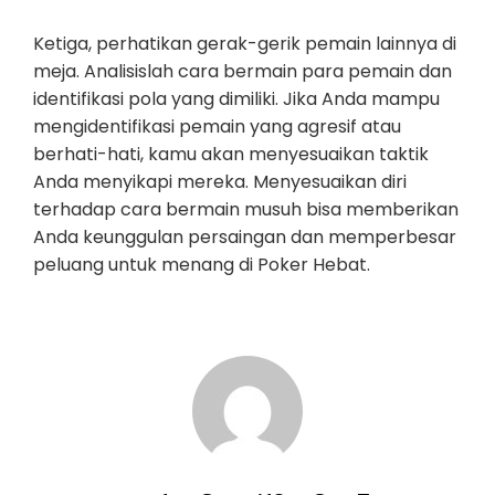
Ketiga, perhatikan gerak-gerik pemain lainnya di
meja. Analisislah cara bermain para pemain dan
identifikasi pola yang dimiliki. Jika Anda mampu
mengidentifikasi pemain yang agresif atau
berhati-hati, kamu akan menyesuaikan taktik
Anda menyikapi mereka. Menyesuaikan diri
terhadap cara bermain musuh bisa memberikan
Anda keunggulan persaingan dan memperbesar
peluang untuk menang di Poker Hebat.