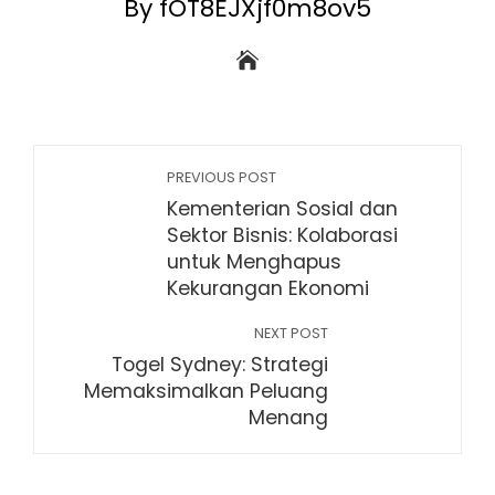
By fOT8EJXjf0m8ov5
PREVIOUS POST
Kementerian Sosial dan
Sektor Bisnis: Kolaborasi
untuk Menghapus
Kekurangan Ekonomi
NEXT POST
Togel Sydney: Strategi
Memaksimalkan Peluang
Menang