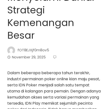
Strategi
Kemenangan
Besar
fOT8EJXjf0m8ov5
November 29, 2025
Dalam beberapa beberapa tahun terakhir,
industri permainan poker online kian maju pesat,
serta IDN Poker menjadi salah satu tempat
utama di kalangan para pemain. Dengan adanya
kemudahan akses serta variasi permainan yang
tersedia, IDN Play memikat sejumlah pecinta