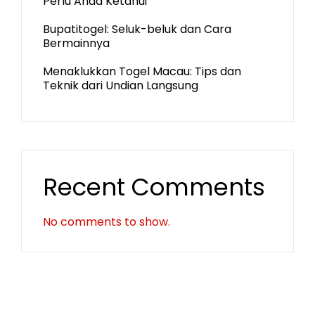
Perlu Anda Ketahui
Bupatitogel: Seluk-beluk dan Cara
Bermainnya
Menaklukkan Togel Macau: Tips dan
Teknik dari Undian Langsung
Recent Comments
No comments to show.