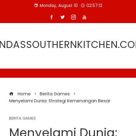
Skip
Monday, August 10
02:57:13
to
content
INDASSOUTHERNKITCHEN.C
Home
Berita Games
Menyelami Dunia: Strategi Kemenangan Besar
BERITA GAMES
Menyelami Dunia: