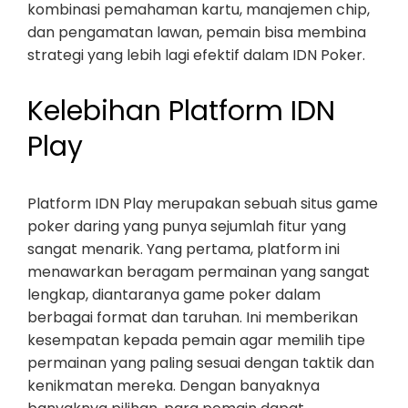
kombinasi pemahaman kartu, manajemen chip,
dan pengamatan lawan, pemain bisa membina
strategi yang lebih lagi efektif dalam IDN Poker.
Kelebihan Platform IDN
Play
Platform IDN Play merupakan sebuah situs game
poker daring yang punya sejumlah fitur yang
sangat menarik. Yang pertama, platform ini
menawarkan beragam permainan yang sangat
lengkap, diantaranya game poker dalam
berbagai format dan taruhan. Ini memberikan
kesempatan kepada pemain agar memilih tipe
permainan yang paling sesuai dengan taktik dan
kenikmatan mereka. Dengan banyaknya