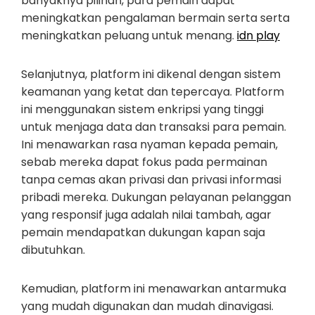
banyaknya pilihan, para pemain dapat
meningkatkan pengalaman bermain serta serta
meningkatkan peluang untuk menang.
idn play
Selanjutnya, platform ini dikenal dengan sistem
keamanan yang ketat dan tepercaya. Platform
ini menggunakan sistem enkripsi yang tinggi
untuk menjaga data dan transaksi para pemain.
Ini menawarkan rasa nyaman kepada pemain,
sebab mereka dapat fokus pada permainan
tanpa cemas akan privasi dan privasi informasi
pribadi mereka. Dukungan pelayanan pelanggan
yang responsif juga adalah nilai tambah, agar
pemain mendapatkan dukungan kapan saja
dibutuhkan.
Kemudian, platform ini menawarkan antarmuka
yang mudah digunakan dan mudah dinavigasi.