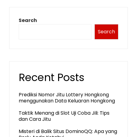
Search
Search
Recent Posts
Prediksi Nomor Jitu Lottery Hongkong
menggunakan Data Keluaran Hongkong
Taktik Menang di Slot Uji Coba Jili: Tips
dan Cara Jitu
Misteri di Balik Situs DominoQQ: Apa yang