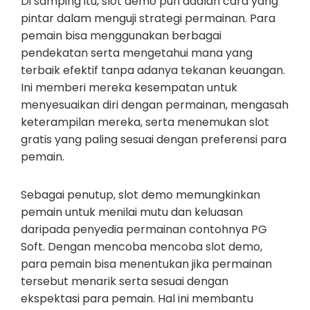
Di samping itu, slot demo pun adalah cara yang
pintar dalam menguji strategi permainan. Para
pemain bisa menggunakan berbagai
pendekatan serta mengetahui mana yang
terbaik efektif tanpa adanya tekanan keuangan.
Ini memberi mereka kesempatan untuk
menyesuaikan diri dengan permainan, mengasah
keterampilan mereka, serta menemukan slot
gratis yang paling sesuai dengan preferensi para
pemain.
Sebagai penutup, slot demo memungkinkan
pemain untuk menilai mutu dan keluasan
daripada penyedia permainan contohnya PG
Soft. Dengan mencoba mencoba slot demo,
para pemain bisa menentukan jika permainan
tersebut menarik serta sesuai dengan
ekspektasi para pemain. Hal ini membantu