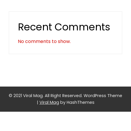
Recent Comments
No comments to show.
© 2021 Viral Mag. All Right Reserved.
WordPress Theme
|
Viral Mag
by HashThemes