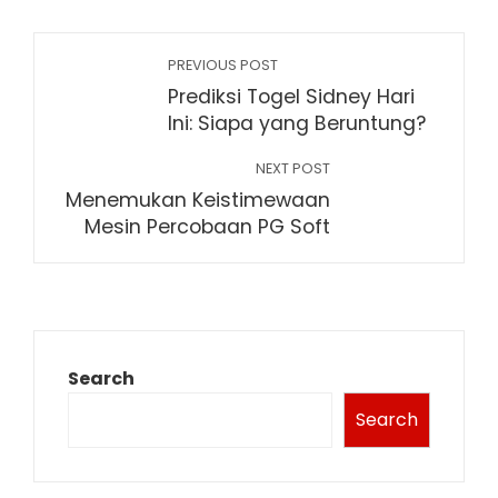
PREVIOUS POST
Prediksi Togel Sidney Hari
Ini: Siapa yang Beruntung?
NEXT POST
Menemukan Keistimewaan
Mesin Percobaan PG Soft
Search
Search