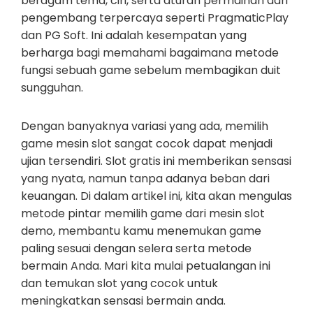
beragam tema, ciri, serta aturan permainan dari
pengembang terpercaya seperti PragmaticPlay
dan PG Soft. Ini adalah kesempatan yang
berharga bagi memahami bagaimana metode
fungsi sebuah game sebelum membagikan duit
sungguhan.
Dengan banyaknya variasi yang ada, memilih
game mesin slot sangat cocok dapat menjadi
ujian tersendiri. Slot gratis ini memberikan sensasi
yang nyata, namun tanpa adanya beban dari
keuangan. Di dalam artikel ini, kita akan mengulas
metode pintar memilih game dari mesin slot
demo, membantu kamu menemukan game
paling sesuai dengan selera serta metode
bermain Anda. Mari kita mulai petualangan ini
dan temukan slot yang cocok untuk
meningkatkan sensasi bermain anda.