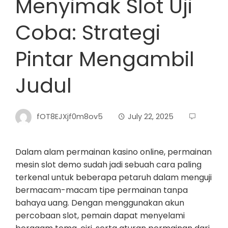
Menyimak Slot Uji
Coba: Strategi
Pintar Mengambil
Judul
fOT8EJXjf0m8ov5
July 22, 2025
Dalam alam permainan kasino online, permainan
mesin slot demo sudah jadi sebuah cara paling
terkenal untuk beberapa petaruh dalam menguji
bermacam-macam tipe permainan tanpa
bahaya uang. Dengan menggunakan akun
percobaan slot, pemain dapat menyelami