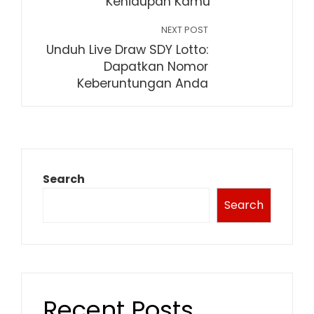
Kehidupan Kamu
NEXT POST
Unduh Live Draw SDY Lotto:
Dapatkan Nomor
Keberuntungan Anda
Search
Search
Recent Posts