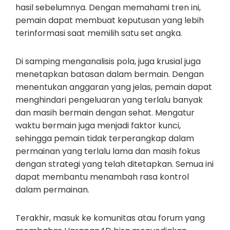
hasil sebelumnya. Dengan memahami tren ini,
pemain dapat membuat keputusan yang lebih
terinformasi saat memilih satu set angka.
Di samping menganalisis pola, juga krusial juga
menetapkan batasan dalam bermain. Dengan
menentukan anggaran yang jelas, pemain dapat
menghindari pengeluaran yang terlalu banyak
dan masih bermain dengan sehat. Mengatur
waktu bermain juga menjadi faktor kunci,
sehingga pemain tidak terperangkap dalam
permainan yang terlalu lama dan masih fokus
dengan strategi yang telah ditetapkan. Semua ini
dapat membantu menambah rasa kontrol
dalam permainan.
Terakhir, masuk ke komunitas atau forum yang