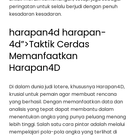
peringatan untuk selalu berjudi dengan penuh
kesadaran kesadaran.
harapan4d harapan-
4d”>Taktik Cerdas
Memanfaatkan
Harapan4D
Di dalam dunia judi lotere, khususnya Harapan4D,
krusial untuk pemain agar membuat rencana
yang berhasil. Dengan memanfaatkan data dan
analisis yang tepat dapat membantu dalam
menentukan angka yang punya peluang menang
lebih tinggi. Salah satu cara pintar adalah melalui
mempelajari pola-pola angka yang terlihat di