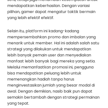
mendapatkan keberhasilan. Dengan variasi
pilihan, gamer dapat mengatur taktik bermain
yang lebih efektif efektif.
Selain itu, platform ini kadang-kadang
mempersembahkan promo dan imbalan yang
menarik untuk member. Hal ini adalah salah satu
strategi yang dilakukan untuk mendapatkan
lebih banyak pemain user dan menyediakan
manfaat lebih banyak bagi mereka yang setia.
Melalui memanfaatkan promosi ini, pengguna
bisa mendapatkan peluang lebih untuk
memenangkan hadiah tanpa harus
menginvestasikan jumlah yang besar modal di
awal. Dengan demikian, nasib baik pun dapat
semakin bertambah dengan strategi permainan
yang tepat.