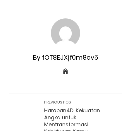
By fOT8EJXjf0m8ov5
PREVIOUS POST
Harapan4D: Kekuatan
Angka untuk
Mentransformasi