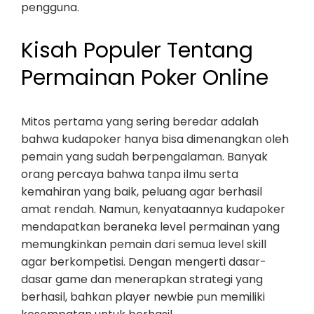
pengguna.
Kisah Populer Tentang
Permainan Poker Online
Mitos pertama yang sering beredar adalah
bahwa kudapoker hanya bisa dimenangkan oleh
pemain yang sudah berpengalaman. Banyak
orang percaya bahwa tanpa ilmu serta
kemahiran yang baik, peluang agar berhasil
amat rendah. Namun, kenyataannya kudapoker
mendapatkan beraneka level permainan yang
memungkinkan pemain dari semua level skill
agar berkompetisi. Dengan mengerti dasar-
dasar game dan menerapkan strategi yang
berhasil, bahkan player newbie pun memiliki