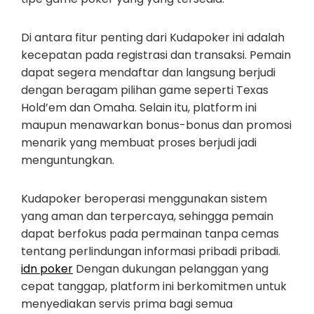
Di antara fitur penting dari Kudapoker ini adalah
kecepatan pada registrasi dan transaksi. Pemain
dapat segera mendaftar dan langsung berjudi
dengan beragam pilihan game seperti Texas
Hold’em dan Omaha. Selain itu, platform ini
maupun menawarkan bonus-bonus dan promosi
menarik yang membuat proses berjudi jadi
menguntungkan.
Kudapoker beroperasi menggunakan sistem
yang aman dan terpercaya, sehingga pemain
dapat berfokus pada permainan tanpa cemas
tentang perlindungan informasi pribadi pribadi.
idn poker
Dengan dukungan pelanggan yang
cepat tanggap, platform ini berkomitmen untuk
menyediakan servis prima bagi semua