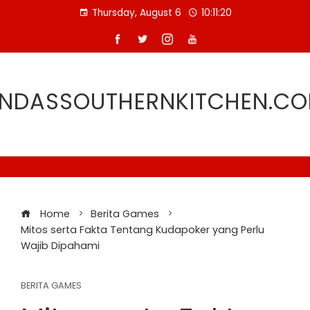
Skip
Thursday, August 6
10:11:21
to
content
INDASSOUTHERNKITCHEN.C
Home
Berita Games
Mitos serta Fakta Tentang Kudapoker yang Perlu
Wajib Dipahami
BERITA GAMES