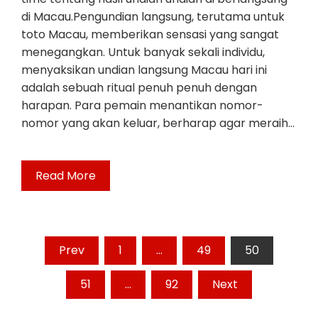
di Macau.Pengundian langsung, terutama untuk
toto Macau, memberikan sensasi yang sangat
menegangkan. Untuk banyak sekali individu,
menyaksikan undian langsung Macau hari ini
adalah sebuah ritual penuh penuh dengan
harapan. Para pemain menantikan nomor-
nomor yang akan keluar, berharap agar meraih…
Read More
Posts
Prev
1
…
49
50
pagination
51
…
92
Next