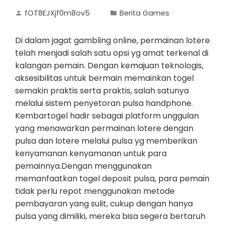
fOT8EJXjf0m8ov5
Berita Games
Di dalam jagat gambling online, permainan lotere
telah menjadi salah satu opsi yg amat terkenal di
kalangan pemain. Dengan kemajuan teknologis,
aksesibilitas untuk bermain memainkan togel
semakin praktis serta praktis, salah satunya
melalui sistem penyetoran pulsa handphone.
Kembartogel hadir sebagai platform unggulan
yang menawarkan permainan lotere dengan
pulsa dan lotere melalui pulsa yg memberikan
kenyamanan kenyamanan untuk para
pemainnya.Dengan menggunakan
memanfaatkan togel deposit pulsa, para pemain
tidak perlu repot menggunakan metode
pembayaran yang sulit, cukup dengan hanya
pulsa yang dimiliki, mereka bisa segera bertaruh