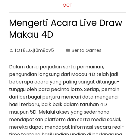
OCT
Mengerti Acara Live Draw
Makau 4D
fOT8EJXjf0m8ov5
Berita Games
Dalam dunia perjudian serta permainan,
pengundian langsung dari Macau 4D telah jadi
beberapa acara yang paling sangat ditunggu-
tunggu oleh para pecinta lotto. Setiap, pemain
dari berbagai penjuru mencari data mengenai
hasil terbaru, baik baik dalam taruhan 4D
maupun 5D. Melalui akses yang sederhana
mendapatkan platform dan serta media sosial,
mereka dapat mendapat informasi secara real-
time tentang hasil undian undian di berlangsung