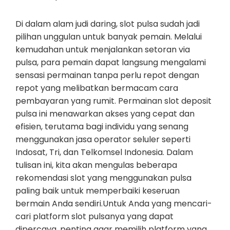
Di dalam alam judi daring, slot pulsa sudah jadi
pilihan unggulan untuk banyak pemain. Melalui
kemudahan untuk menjalankan setoran via
pulsa, para pemain dapat langsung mengalami
sensasi permainan tanpa perlu repot dengan
repot yang melibatkan bermacam cara
pembayaran yang rumit. Permainan slot deposit
pulsa ini menawarkan akses yang cepat dan
efisien, terutama bagi individu yang senang
menggunakan jasa operator seluler seperti
Indosat, Tri, dan Telkomsel Indonesia. Dalam
tulisan ini, kita akan mengulas beberapa
rekomendasi slot yang menggunakan pulsa
paling baik untuk memperbaiki keseruan
bermain Anda sendiri.Untuk Anda yang mencari-
cari platform slot pulsanya yang dapat
dipercaya, penting agar memilih platform yang…