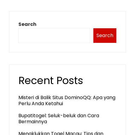
Search
Search
Recent Posts
Misteri di Balik Situs DominoQQ: Apa yang
Perlu Anda Ketahui
Bupatitogel: Seluk-beluk dan Cara
Bermainnya
Menaklukkan Togel Macau: Tips dan