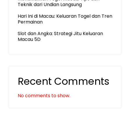
Teknik dari Undian Langsung
Hari Ini di Macau: Keluaran Togel dan Tren
Permainan
Slot dan Angka: Strategi Jitu Keluaran
Macau 5D
Recent Comments
No comments to show.