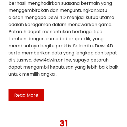
berhasil menghadirkan suasana bermain yang
menggembirakan dan menguntungkan.Satu
alasan mengapa Dewi 4D menjadi kutub utama
adalah keragaman dalam menawarkan game.
Petaruh dapat menentukan berbagai tipe
taruhan dengan cuma beberapa klik, yang
membuatnya begitu praktis. Selain itu, Dewi 4D
serta memberikan data yang lengkap dan tepat
di situsnya, dewi4dwin.online, supaya petaruh
dapat mengambil keputusan yang lebih baik baik
untuk memilih angka…
Read More
31