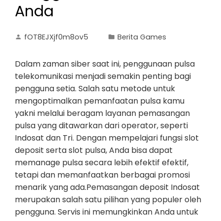
Anda
fOT8EJXjf0m8ov5
Berita Games
Dalam zaman siber saat ini, penggunaan pulsa
telekomunikasi menjadi semakin penting bagi
pengguna setia. Salah satu metode untuk
mengoptimalkan pemanfaatan pulsa kamu
yakni melalui beragam layanan pemasangan
pulsa yang ditawarkan dari operator, seperti
Indosat dan Tri. Dengan mempelajari fungsi slot
deposit serta slot pulsa, Anda bisa dapat
memanage pulsa secara lebih efektif efektif,
tetapi dan memanfaatkan berbagai promosi
menarik yang ada.Pemasangan deposit Indosat
merupakan salah satu pilihan yang populer oleh
pengguna. Servis ini memungkinkan Anda untuk