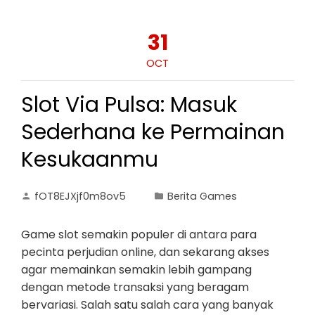
31
OCT
Slot Via Pulsa: Masuk
Sederhana ke Permainan
Kesukaanmu
fOT8EJXjf0m8ov5
Berita Games
Game slot semakin populer di antara para
pecinta perjudian online, dan sekarang akses
agar memainkan semakin lebih gampang
dengan metode transaksi yang beragam
bervariasi. Salah satu salah cara yang banyak