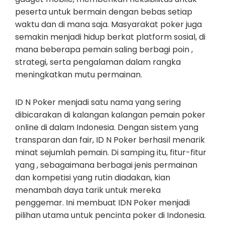
peserta untuk bermain dengan bebas setiap
waktu dan di mana saja. Masyarakat poker juga
semakin menjadi hidup berkat platform sosial, di
mana beberapa pemain saling berbagi poin ,
strategi, serta pengalaman dalam rangka
meningkatkan mutu permainan.
ID N Poker menjadi satu nama yang sering
dibicarakan di kalangan kalangan pemain poker
online di dalam Indonesia. Dengan sistem yang
transparan dan fair, ID N Poker berhasil menarik
minat sejumlah pemain. Di samping itu, fitur-fitur
yang , sebagaimana berbagai jenis permainan
dan kompetisi yang rutin diadakan, kian
menambah daya tarik untuk mereka
penggemar. Ini membuat IDN Poker menjadi
pilihan utama untuk pencinta poker di Indonesia.