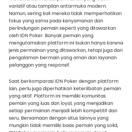
variatif atau tampilan antarmuka modern.
Namun, sering kali mereka tidak memperhatikan
fokus yang sama pada kenyamanan dan
perlindungan pemain seperti yang ditawarkan
oleh IDN Poker. Banyak pemain yang
mengutamakan platform ini bukan hanya karena
jenis permainan yang ditawarkan, tetapi juga dari
pengalaman bermain yang aman dan layanan
pelanggan yang responsif.
Saat berkomparasi IDN Poker dengan platform
lain, perlu juga diperhatikan keterlibatan pemain
yang aktif. Platform ini memiliki komunitas
pemain yang luas dan loyal, yang menjadikan
setiap permainan menjadi lebih kompetitif dan
seru. Bersamaan dengan situs lainnya yang
mungkin tidak memiliki basis pemain yang solid,