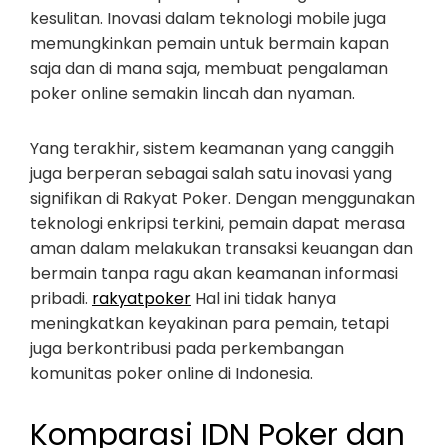
kesulitan. Inovasi dalam teknologi mobile juga
memungkinkan pemain untuk bermain kapan
saja dan di mana saja, membuat pengalaman
poker online semakin lincah dan nyaman.
Yang terakhir, sistem keamanan yang canggih
juga berperan sebagai salah satu inovasi yang
signifikan di Rakyat Poker. Dengan menggunakan
teknologi enkripsi terkini, pemain dapat merasa
aman dalam melakukan transaksi keuangan dan
bermain tanpa ragu akan keamanan informasi
pribadi.
rakyatpoker
Hal ini tidak hanya
meningkatkan keyakinan para pemain, tetapi
juga berkontribusi pada perkembangan
komunitas poker online di Indonesia.
Komparasi IDN Poker dan