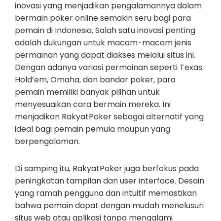
inovasi yang menjadikan pengalamannya dalam
bermain poker online semakin seru bagi para
pemain di Indonesia. Salah satu inovasi penting
adalah dukungan untuk macam-macam jenis
permainan yang dapat diakses melalui situs ini.
Dengan adanya variasi permainan seperti Texas
Hold’em, Omaha, dan bandar poker, para
pemain memiliki banyak pilihan untuk
menyesuaikan cara bermain mereka. Ini
menjadikan RakyatPoker sebagai alternatif yang
ideal bagi pemain pemula maupun yang
berpengalaman.
Di samping itu, RakyatPoker juga berfokus pada
peningkatan tampilan dan user interface. Desain
yang ramah pengguna dan intuitif memastikan
bahwa pemain dapat dengan mudah menelusuri
situs web atau aplikasi tanpa mengalami