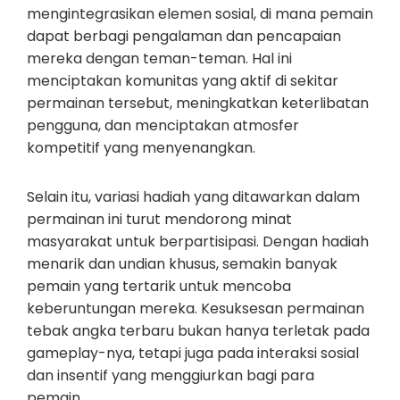
mengintegrasikan elemen sosial, di mana pemain
dapat berbagi pengalaman dan pencapaian
mereka dengan teman-teman. Hal ini
menciptakan komunitas yang aktif di sekitar
permainan tersebut, meningkatkan keterlibatan
pengguna, dan menciptakan atmosfer
kompetitif yang menyenangkan.
Selain itu, variasi hadiah yang ditawarkan dalam
permainan ini turut mendorong minat
masyarakat untuk berpartisipasi. Dengan hadiah
menarik dan undian khusus, semakin banyak
pemain yang tertarik untuk mencoba
keberuntungan mereka. Kesuksesan permainan
tebak angka terbaru bukan hanya terletak pada
gameplay-nya, tetapi juga pada interaksi sosial
dan insentif yang menggiurkan bagi para
pemain.