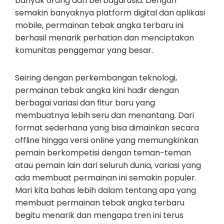
banyak orang dari berbagai usia. Dengan
semakin banyaknya platform digital dan aplikasi
mobile, permainan tebak angka terbaru ini
berhasil menarik perhatian dan menciptakan
komunitas penggemar yang besar.
Seiring dengan perkembangan teknologi,
permainan tebak angka kini hadir dengan
berbagai variasi dan fitur baru yang
membuatnya lebih seru dan menantang. Dari
format sederhana yang bisa dimainkan secara
offline hingga versi online yang memungkinkan
pemain berkompetisi dengan teman-teman
atau pemain lain dari seluruh dunia, variasi yang
ada membuat permainan ini semakin populer.
Mari kita bahas lebih dalam tentang apa yang
membuat permainan tebak angka terbaru
begitu menarik dan mengapa tren ini terus