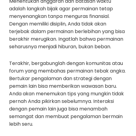
Menentukan anggaran dan batasan waktu
adalah langkah bijak agar permainan tetap
menyenangkan tanpa menguras finansial.
Dengan memiliki disiplin, Anda tidak akan
terjebak dalam permainan berlebihan yang bisa
berakhir merugikan. Ingatlah bahwa permainan
seharusnya menjadi hiburan, bukan beban.
Terakhir, bergabunglah dengan komunitas atau
forum yang membahas permainan tebak angka.
Bertukar pengalaman dan strategi dengan
pemain lain bisa memberikan wawasan baru.
Anda akan menemukan tips yang mungkin tidak
pernah Anda pikirkan sebelumnya. Interaksi
dengan pemain lain juga bisa menambah
semangat dan membuat pengalaman bermain
lebih seru.