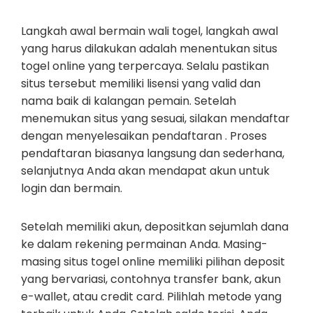
Langkah awal bermain wali togel, langkah awal
yang harus dilakukan adalah menentukan situs
togel online yang terpercaya. Selalu pastikan
situs tersebut memiliki lisensi yang valid dan
nama baik di kalangan pemain. Setelah
menemukan situs yang sesuai, silakan mendaftar
dengan menyelesaikan pendaftaran . Proses
pendaftaran biasanya langsung dan sederhana,
selanjutnya Anda akan mendapat akun untuk
login dan bermain.
Setelah memiliki akun, depositkan sejumlah dana
ke dalam rekening permainan Anda. Masing-
masing situs togel online memiliki pilihan deposit
yang bervariasi, contohnya transfer bank, akun
e-wallet, atau credit card. Pilihlah metode yang