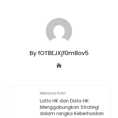
By fOT8EJXjf0m8ov5
PREVIOUS POST
Lotto HK dan Data HK:
Menggabungkan Strategi
dalam rangka Keberhasilan