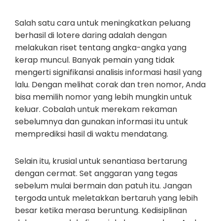
Salah satu cara untuk meningkatkan peluang
berhasil di lotere daring adalah dengan
melakukan riset tentang angka-angka yang
kerap muncul. Banyak pemain yang tidak
mengerti signifikansi analisis informasi hasil yang
lalu. Dengan melihat corak dan tren nomor, Anda
bisa memilih nomor yang lebih mungkin untuk
keluar. Cobalah untuk merekam rekaman
sebelumnya dan gunakan informasi itu untuk
memprediksi hasil di waktu mendatang.
Selain itu, krusial untuk senantiasa bertarung
dengan cermat. Set anggaran yang tegas
sebelum mulai bermain dan patuh itu. Jangan
tergoda untuk meletakkan bertaruh yang lebih
besar ketika merasa beruntung. Kedisiplinan