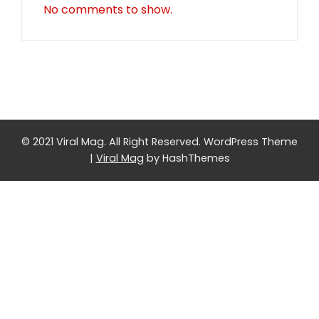
No comments to show.
© 2021 Viral Mag. All Right Reserved.
WordPress Theme
|
Viral Mag
by HashThemes