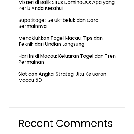
Misteri di Balik Situs DominoQQ: Apa yang
Perlu Anda Ketahui
Bupatitogel: Seluk-beluk dan Cara
Bermainnya
Menaklukkan Togel Macau: Tips dan
Teknik dari Undian Langsung
Hari Ini di Macau: Keluaran Togel dan Tren
Permainan
Slot dan Angka: Strategi Jitu Keluaran
Macau 5D
Recent Comments