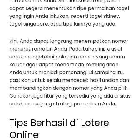
terbaik untuk Anda. Setelah saldo terisi, Anda
dapat segera menentukan tipe permainan togel
yang ingin Anda lakukan, seperti togel sidney,
togel singapore, atau tipe lainnya yang ada.
Kini, Anda dapat langsung menempatkan nomor
menurut ramalan Anda. Pada tahap ini, krusial
untuk mengetahui pola dan nomor yang umum
keluar agar dapat menambah kemungkinan
Anda untuk menjadi pemenang. Di samping itu,
pastikan untuk selalu mengecek hasil undian dan
membandingkan dengan nomor yang Anda pilih.
Gunakan juga fitur yang tersedia yang ada di situs
untuk menunjang strategi permainan Anda.
Tips Berhasil di Lotere
Online