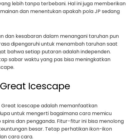
yang lebih tanpa terbebani. Hal ini juga memberikan
ermainan dan menentukan apakah pola JP sedang
ian dan kesabaran dalam menangani taruhan pun
merasa dipengaruhi untuk menambah taruhan saat
at bahwa setiap putaran adalah independen.
etap sabar waktu yang pas bisa meningkatkan
scape.
Great Icescape
 Great Icescape adalah memanfaatkan
lupa untuk mengerti bagaimana cara memicu
ins dan pengganda. Fitur-fitur ini bisa menolong
ntungan besar. Tetap perhatikan ikon-ikon
an cara cara.