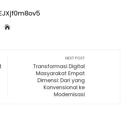
8EJXjf0m8ov5
NEXT POST
t
Transformasi Digital
Masyarakat Empat
Dimensi: Dari yang
Konvensional ke
Modernisasi