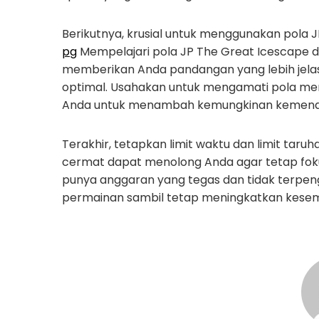
Berikutnya, krusial untuk menggunakan pola JP
pg
Mempelajari pola JP The Great Icescape da
memberikan Anda pandangan yang lebih jela
optimal. Usahakan untuk mengamati pola men
Anda untuk menambah kemungkinan kemena
Terakhir, tetapkan limit waktu dan limit tar
cermat dapat menolong Anda agar tetap fokus
punya anggaran yang tegas dan tidak terpe
permainan sambil tetap meningkatkan kese