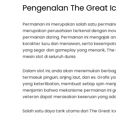
Pengenalan The Great I
Permainan ini merupakan salah satu permainan
merupakan perusahaan terkenal dengan inova
permainan daring. Permainan ini mengajak and
karakter lucu dan menawan, serta kesempa
yang segar dan gameplay yang menarik, The
mesin slot di seluruh dunia.
Dalam slot ini, anda akan menemukan berbaga
termasuk pinguin, anjing laut, dan es. Grafis
yang keterlibatan, membuat setiap spin men
menjamin bahwa mekanisme permainan ini g
veteran dapat merasakan keseruan yang ada
Salah satu daya tarik utama dari The Great