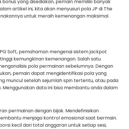
ka bonus yang disediakan, pemain memiliki banyak
m artikel ini, kita akan menyusuri pola JP di The
nakannya untuk meraih kemenangan maksimal.
i PG Soft, pemahaman mengenai sistem jackpot
tinggi kemungkinan kemenangan. Salah satu
 menganalisis pola permainan sebelumnya. Dengan
kukan, pemain dapat mengidentifikasi pola yang
ng muncul setelah sejumlah spin tertentu, atau pada
u. Menggunakan data ini bisa membantu anda dalam
an permainan dengan bijak. Mendefinisikan
membantu menjaga kontrol emosional saat bermain.
i kecil dari total anggaran untuk setiap sesi,