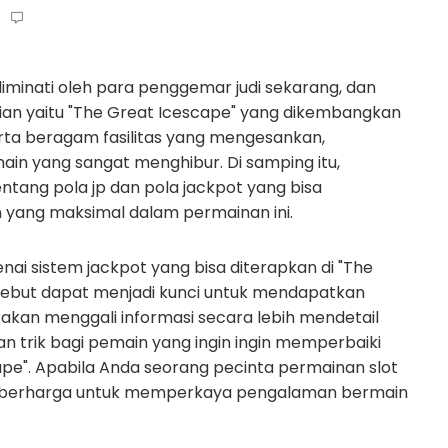
iminati oleh para penggemar judi sekarang, dan
ian yaitu "The Great Icescape" yang dikembangkan
rta beragam fasilitas yang mengesankan,
n yang sangat menghibur. Di samping itu,
tang pola jp dan pola jackpot yang bisa
yang maksimal dalam permainan ini.
nai sistem jackpot yang bisa diterapkan di "The
sebut dapat menjadi kunci untuk mendapatkan
 akan menggali informasi secara lebih mendetail
 trik bagi pemain yang ingin ingin memperbaiki
pe". Apabila Anda seorang pecinta permainan slot
asi berharga untuk memperkaya pengalaman bermain