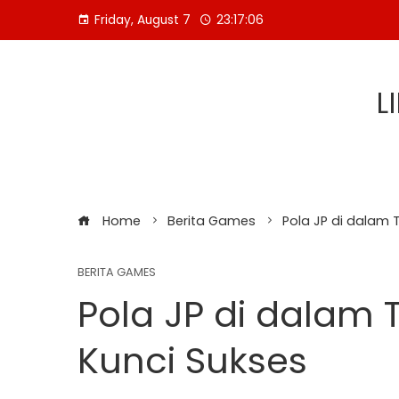
Skip
Friday, August 7
23:17:07
to
content
L
Home
Berita Games
Pola JP di dalam 
BERITA GAMES
Pola JP di dalam 
Kunci Sukses