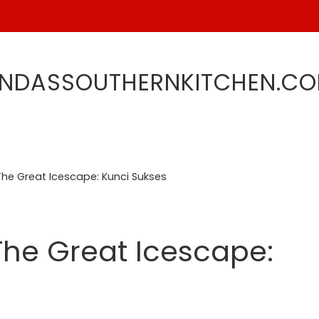
INDASSOUTHERNKITCHEN.C
The Great Icescape: Kunci Sukses
The Great Icescape: