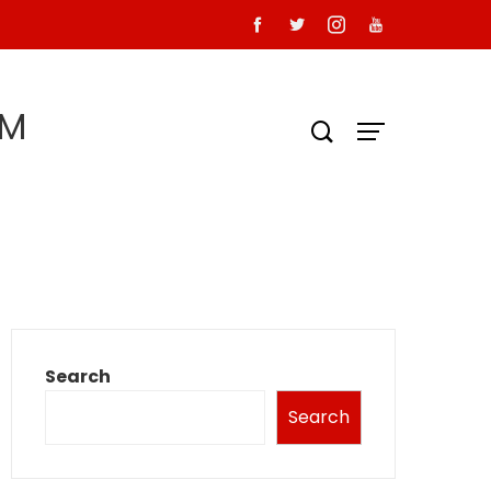
OM
Search
Search