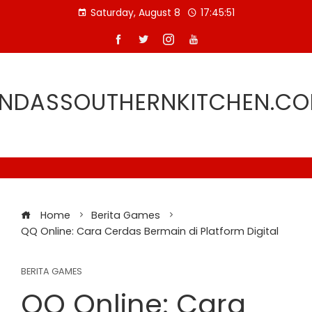
Skip
Saturday, August 8
17:45:52
to
content
INDASSOUTHERNKITCHEN.C
Home
Berita Games
QQ Online: Cara Cerdas Bermain di Platform Digital
BERITA GAMES
QQ Online: Cara