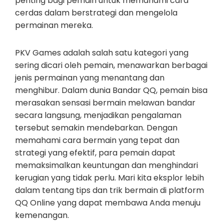
penting bagi pemain untuk memahami cara
cerdas dalam berstrategi dan mengelola
permainan mereka.
PKV Games adalah salah satu kategori yang
sering dicari oleh pemain, menawarkan berbagai
jenis permainan yang menantang dan
menghibur. Dalam dunia Bandar QQ, pemain bisa
merasakan sensasi bermain melawan bandar
secara langsung, menjadikan pengalaman
tersebut semakin mendebarkan. Dengan
memahami cara bermain yang tepat dan
strategi yang efektif, para pemain dapat
memaksimalkan keuntungan dan menghindari
kerugian yang tidak perlu. Mari kita eksplor lebih
dalam tentang tips dan trik bermain di platform
QQ Online yang dapat membawa Anda menuju
kemenangan.