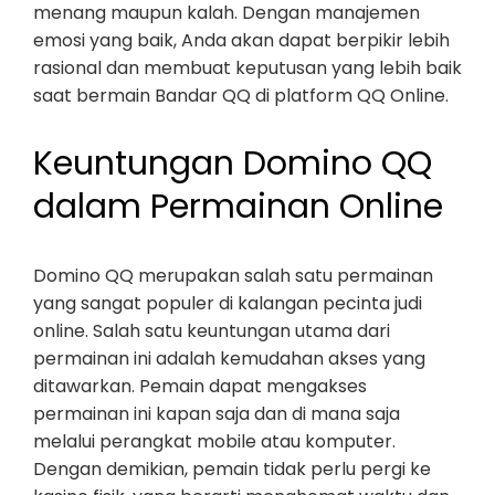
menang maupun kalah. Dengan manajemen
emosi yang baik, Anda akan dapat berpikir lebih
rasional dan membuat keputusan yang lebih baik
saat bermain Bandar QQ di platform QQ Online.
Keuntungan Domino QQ
dalam Permainan Online
Domino QQ merupakan salah satu permainan
yang sangat populer di kalangan pecinta judi
online. Salah satu keuntungan utama dari
permainan ini adalah kemudahan akses yang
ditawarkan. Pemain dapat mengakses
permainan ini kapan saja dan di mana saja
melalui perangkat mobile atau komputer.
Dengan demikian, pemain tidak perlu pergi ke