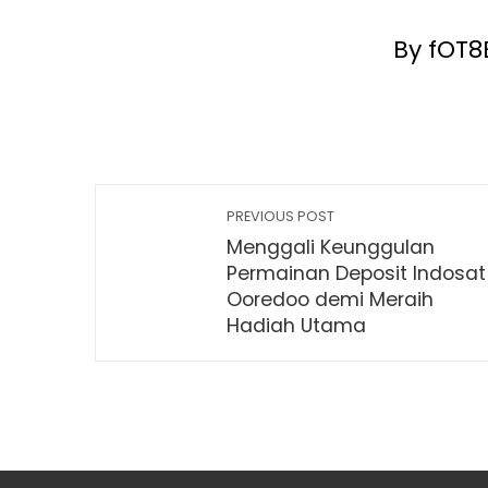
By fOT
PREVIOUS POST
Menggali Keunggulan
Permainan Deposit Indosat
Ooredoo demi Meraih
Hadiah Utama