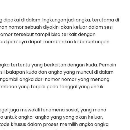
 dipakai di dalam lingkungan judi angka, terutama di
han nomor sebuah diyakini akan keluar dalam sesi
nomor tersebut tampil bisa terkait dengan
akini dipercaya dapat memberikan keberuntungan
gka tertentu yang berkaitan dengan kuda. Pemain
sil balapan kuda dan angka yang muncul di dalam
engambil angka dari nomor nomor yang menang
ombaan yang terjadi pada tanggal yang untuk
togel juga mewakili fenomena sosial, yang mana
na untuk angka-angka yang yang akan keluar.
etode khusus dalam proses memilih angka angka