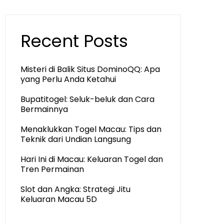
Recent Posts
Misteri di Balik Situs DominoQQ: Apa
yang Perlu Anda Ketahui
Bupatitogel: Seluk-beluk dan Cara
Bermainnya
Menaklukkan Togel Macau: Tips dan
Teknik dari Undian Langsung
Hari Ini di Macau: Keluaran Togel dan
Tren Permainan
Slot dan Angka: Strategi Jitu
Keluaran Macau 5D