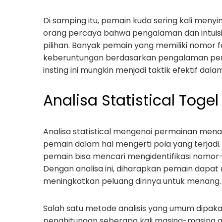
Di samping itu, pemain kuda sering kali menyi
orang percaya bahwa pengalaman dan intui
pilihan. Banyak pemain yang memiliki nomor
keberuntungan berdasarkan pengalaman pen
insting ini mungkin menjadi taktik efektif d
Analisa Statistical Togel
Analisa statistical mengenai permainan me
pemain dalam hal mengerti pola yang terjadi
pemain bisa mencari mengidentifikasi nomor-n
Dengan analisa ini, diharapkan pemain dapat
meningkatkan peluang dirinya untuk menang.
Salah satu metode analisis yang umum dipakai
penghitungan seberapa kali masing-masing a