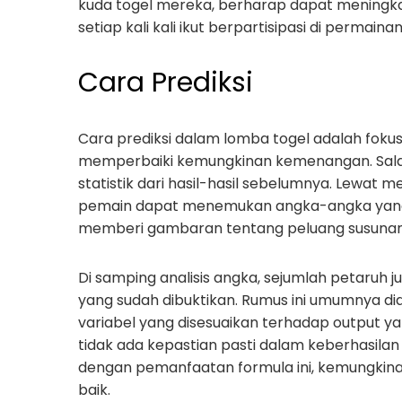
kuda togel mereka, berharap dapat mening
setiap kali kali ikut berpartisipasi di permainan
Cara Prediksi
Cara prediksi dalam lomba togel adalah foku
memperbaiki kemungkinan kemenangan. Salah 
statistik dari hasil-hasil sebelumnya. Lewat
pemain dapat menemukan angka-angka yang c
memberi gambaran tentang peluang susunan y
Di samping analisis angka, sejumlah petaruh
yang sudah dibuktikan. Rumus ini umumnya d
variabel yang disesuaikan terhadap output y
tidak ada kepastian pasti dalam keberhasila
dengan pemanfaatan formula ini, kemungkin
baik.