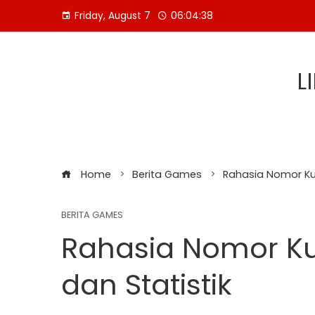
Skip
Friday, August 7
06:04:38
to
content
L
Home
Berita Games
Rahasia Nomor Kud
BERITA GAMES
Rahasia Nomor Kud
dan Statistik