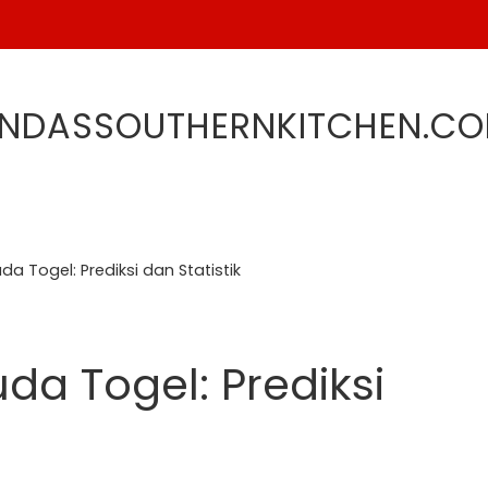
INDASSOUTHERNKITCHEN.C
a Togel: Prediksi dan Statistik
a Togel: Prediksi