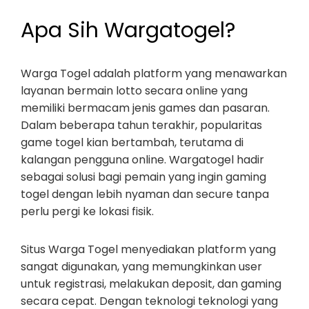
Apa Sih Wargatogel?
Warga Togel adalah platform yang menawarkan
layanan bermain lotto secara online yang
memiliki bermacam jenis games dan pasaran.
Dalam beberapa tahun terakhir, popularitas
game togel kian bertambah, terutama di
kalangan pengguna online. Wargatogel hadir
sebagai solusi bagi pemain yang ingin gaming
togel dengan lebih nyaman dan secure tanpa
perlu pergi ke lokasi fisik.
Situs Warga Togel menyediakan platform yang
sangat digunakan, yang memungkinkan user
untuk registrasi, melakukan deposit, dan gaming
secara cepat. Dengan teknologi teknologi yang