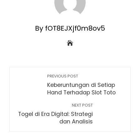
By fOT8EJXjf0m8ov5
PREVIOUS POST
Keberuntungan di Setiap
Hand Terhadap Slot Toto
NEXT POST
Togel di Era Digital: Strategi
dan Analisis