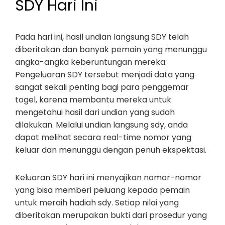
SDY Hari Ini
Pada hari ini, hasil undian langsung SDY telah
diberitakan dan banyak pemain yang menunggu
angka-angka keberuntungan mereka.
Pengeluaran SDY tersebut menjadi data yang
sangat sekali penting bagi para penggemar
togel, karena membantu mereka untuk
mengetahui hasil dari undian yang sudah
dilakukan. Melalui undian langsung sdy, anda
dapat melihat secara real-time nomor yang
keluar dan menunggu dengan penuh ekspektasi.
Keluaran SDY hari ini menyajikan nomor-nomor
yang bisa memberi peluang kepada pemain
untuk meraih hadiah sdy. Setiap nilai yang
diberitakan merupakan bukti dari prosedur yang