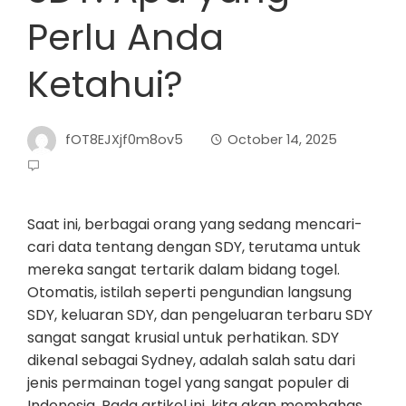
Perlu Anda
Ketahui?
fOT8EJXjf0m8ov5
October 14, 2025
Saat ini, berbagai orang yang sedang mencari-
cari data tentang dengan SDY, terutama untuk
mereka sangat tertarik dalam bidang togel.
Otomatis, istilah seperti pengundian langsung
SDY, keluaran SDY, dan pengeluaran terbaru SDY
sangat sangat krusial untuk perhatikan. SDY
dikenal sebagai Sydney, adalah salah satu dari
jenis permainan togel yang sangat populer di
Indonesia. Pada artikel ini, kita akan membahas