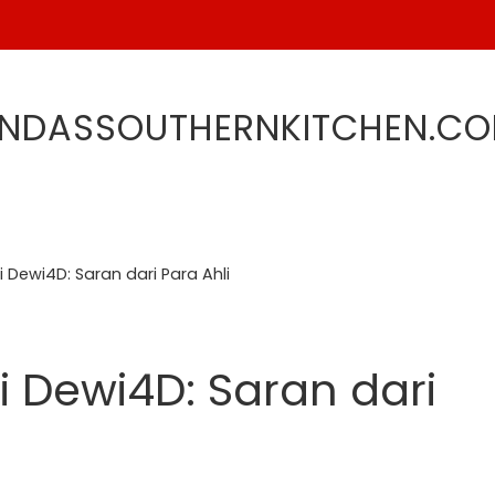
INDASSOUTHERNKITCHEN.C
di Dewi4D: Saran dari Para Ahli
di Dewi4D: Saran dari