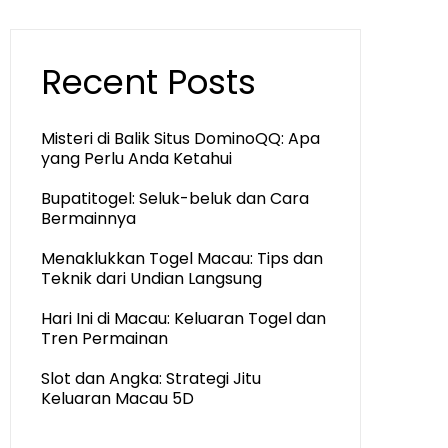
Recent Posts
Misteri di Balik Situs DominoQQ: Apa
yang Perlu Anda Ketahui
Bupatitogel: Seluk-beluk dan Cara
Bermainnya
Menaklukkan Togel Macau: Tips dan
Teknik dari Undian Langsung
Hari Ini di Macau: Keluaran Togel dan
Tren Permainan
Slot dan Angka: Strategi Jitu
Keluaran Macau 5D