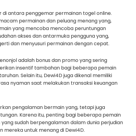
 di antara penggemar permainan togel online.
macam permainan dan peluang menang yang,
emain yang mencoba mencoba peruntungan
emudahan akses dan antarmuka pengguna yang,
rti dan menyusuri permainan dengan cepat.
enonjol adalah bonus dan promo yang sering
erikan insentif tambahan bagi beberapa pemain
uhan. Selain itu, Dewi4D juga dikenal memiliki
asa nyaman saat melakukan transaksi keuangan
arkan pengalaman bermain yang, tetapi juga
ungan. Karena itu, penting bagi beberapa pemain
li yang sudah berpengalaman dalam dunia perjudian
an mereka untuk menang di Dewi4D.