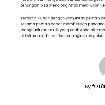
tenanglah bisa menolong Anda melakukan kepu
Terakhir, ikutlah dengan komunitas pemain lain
sesama pemain dapat memberikan pandangan
menghadirkan taktik yang tidak Anda pikirk
aktivitas ini jadi seru dan meningkatkan pelu
By fOT