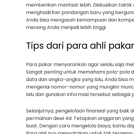
memberikan manfaat lebih. Diskusikan takti
menghadirkan pandangan baru yang berguna. D
Anda bisa mengasah kemampuan dan kompete
menang Anda menjadi lebih tinggi.
Tips dari para ahli paka
Para pakar menyarankan agar selalu saja me
Sangat penting untuk memahami pola-pola dan
data dan angka-angka yang lalu, Anda bisa
mengenai nomor-nomor yang mungkin muncul. 
lalu dan gunakan informasi tersebut sebagai
Selanjutnya, pengelolaan finansial yang baik
permainan dewi 4d. Tetapkan anggaran yang 
buat. Dengan cara mengelola biaya, kamu dap
Para ahli pun menyatakan untuk tak tergesa