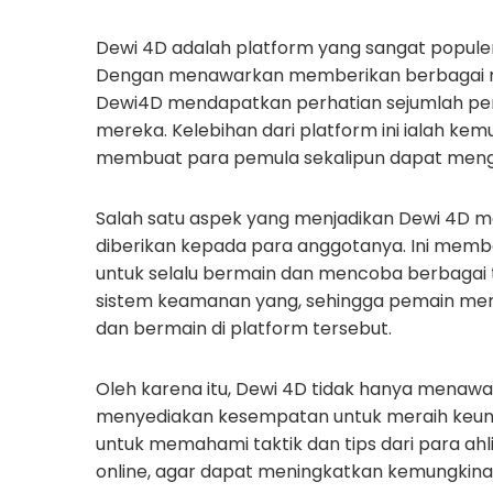
Dewi 4D adalah platform yang sangat populer
Dengan menawarkan memberikan berbagai 
Dewi4D mendapatkan perhatian sejumlah p
mereka. Kelebihan dari platform ini ialah k
membuat para pemula sekalipun dapat menge
Salah satu aspek yang menjadikan Dewi 4D m
diberikan kepada para anggotanya. Ini memb
untuk selalu bermain dan mencoba berbagai tar
sistem keamanan yang, sehingga pemain mer
dan bermain di platform tersebut.
Oleh karena itu, Dewi 4D tidak hanya menaw
menyediakan kesempatan untuk meraih keunt
untuk memahami taktik dan tips dari para ah
online, agar dapat meningkatkan kemungkin