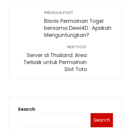
PREVIOUS POST
Bisnis Permainan Togel
bersama Dewi4D : Apakah
Menguntungkan?
NEXT POST
Server di Thailand: Area
Terbaik untuk Permainan
Slot Toto
Search
Search