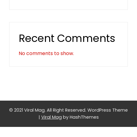
Recent Comments
No comments to show.
© 2021 Viral Mag. All Right Reserved.
WordPress Theme
|
Viral Mag
by HashThemes