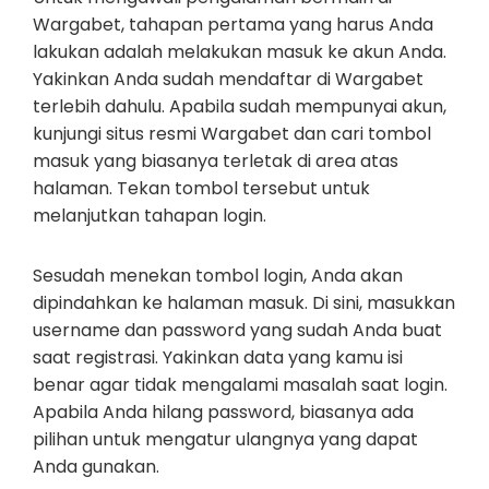
Wargabet, tahapan pertama yang harus Anda
lakukan adalah melakukan masuk ke akun Anda.
Yakinkan Anda sudah mendaftar di Wargabet
terlebih dahulu. Apabila sudah mempunyai akun,
kunjungi situs resmi Wargabet dan cari tombol
masuk yang biasanya terletak di area atas
halaman. Tekan tombol tersebut untuk
melanjutkan tahapan login.
Sesudah menekan tombol login, Anda akan
dipindahkan ke halaman masuk. Di sini, masukkan
username dan password yang sudah Anda buat
saat registrasi. Yakinkan data yang kamu isi
benar agar tidak mengalami masalah saat login.
Apabila Anda hilang password, biasanya ada
pilihan untuk mengatur ulangnya yang dapat
Anda gunakan.