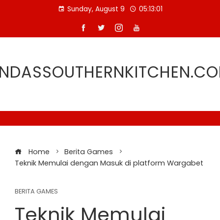
Skip
Sunday, August 9
05:13:01
to
content
INDASSOUTHERNKITCHEN.C
Home
Berita Games
Teknik Memulai dengan Masuk di platform Wargabet
BERITA GAMES
Teknik Memulai