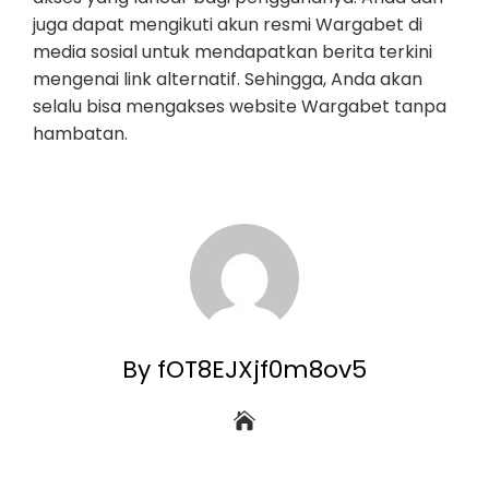
juga dapat mengikuti akun resmi Wargabet di
media sosial untuk mendapatkan berita terkini
mengenai link alternatif. Sehingga, Anda akan
selalu bisa mengakses website Wargabet tanpa
hambatan.
By fOT8EJXjf0m8ov5