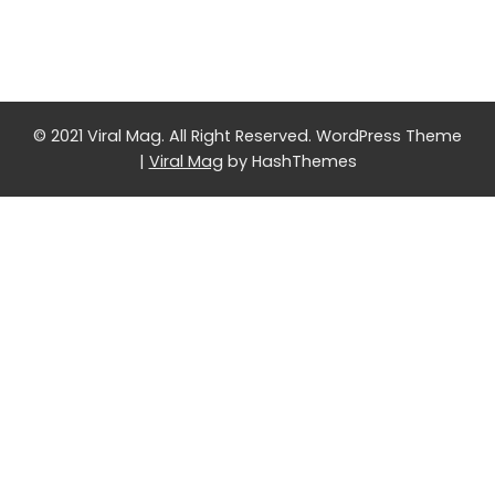
© 2021 Viral Mag. All Right Reserved.
WordPress Theme
|
Viral Mag
by HashThemes