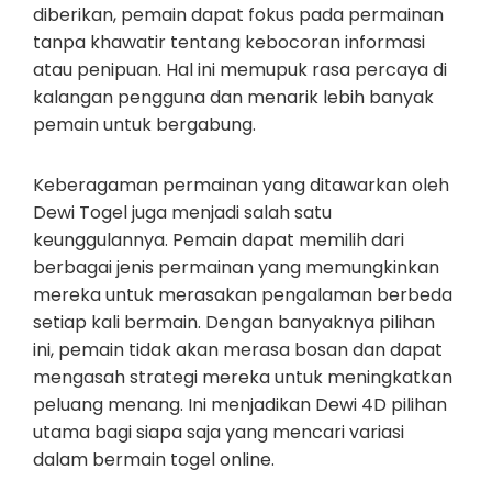
diberikan, pemain dapat fokus pada permainan
tanpa khawatir tentang kebocoran informasi
atau penipuan. Hal ini memupuk rasa percaya di
kalangan pengguna dan menarik lebih banyak
pemain untuk bergabung.
Keberagaman permainan yang ditawarkan oleh
Dewi Togel juga menjadi salah satu
keunggulannya. Pemain dapat memilih dari
berbagai jenis permainan yang memungkinkan
mereka untuk merasakan pengalaman berbeda
setiap kali bermain. Dengan banyaknya pilihan
ini, pemain tidak akan merasa bosan dan dapat
mengasah strategi mereka untuk meningkatkan
peluang menang. Ini menjadikan Dewi 4D pilihan
utama bagi siapa saja yang mencari variasi
dalam bermain togel online.