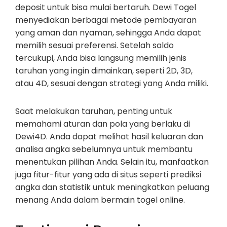
deposit untuk bisa mulai bertaruh. Dewi Togel
menyediakan berbagai metode pembayaran
yang aman dan nyaman, sehingga Anda dapat
memilih sesuai preferensi. Setelah saldo
tercukupi, Anda bisa langsung memilih jenis
taruhan yang ingin dimainkan, seperti 2D, 3D,
atau 4D, sesuai dengan strategi yang Anda miliki.
Saat melakukan taruhan, penting untuk
memahami aturan dan pola yang berlaku di
Dewi4D. Anda dapat melihat hasil keluaran dan
analisa angka sebelumnya untuk membantu
menentukan pilihan Anda. Selain itu, manfaatkan
juga fitur-fitur yang ada di situs seperti prediksi
angka dan statistik untuk meningkatkan peluang
menang Anda dalam bermain togel online.