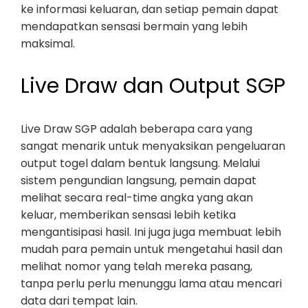
ke informasi keluaran, dan setiap pemain dapat
mendapatkan sensasi bermain yang lebih
maksimal.
Live Draw dan Output SGP
Live Draw SGP adalah beberapa cara yang
sangat menarik untuk menyaksikan pengeluaran
output togel dalam bentuk langsung. Melalui
sistem pengundian langsung, pemain dapat
melihat secara real-time angka yang akan
keluar, memberikan sensasi lebih ketika
mengantisipasi hasil. Ini juga juga membuat lebih
mudah para pemain untuk mengetahui hasil dan
melihat nomor yang telah mereka pasang,
tanpa perlu perlu menunggu lama atau mencari
data dari tempat lain.