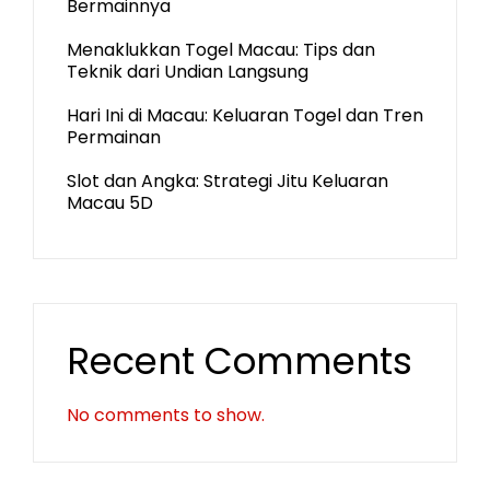
Bermainnya
Menaklukkan Togel Macau: Tips dan
Teknik dari Undian Langsung
Hari Ini di Macau: Keluaran Togel dan Tren
Permainan
Slot dan Angka: Strategi Jitu Keluaran
Macau 5D
Recent Comments
No comments to show.