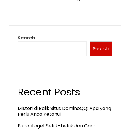
Search
Search
Recent Posts
Misteri di Balik Situs DominoQQ: Apa yang
Perlu Anda Ketahui
Bupatitogel: Seluk-beluk dan Cara