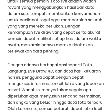
untuk semua pemain. Toto live adalah wadah
favorit yang menggabungkan hasil dan data
dalam satu tempat, memberikan kenyamanan
untuk penikmat togel agar memperoleh seluruh
yang yang mereka perlukan. Dengan
kemampuan live draw yang cepat serta akurat,
pemain dapat melihat setiap hasil dalam waktu
nyata, menjamin bahwa mereka tidak akan
terlewatkan data penting.
Dengan adanya berbagai opsi seperti Toto
Langsung, Live Draw 4D, dan data hasil keluaran
hari ini, pengguna dapat dengan cepat
mengakses informasi terkait lotre yang laporkan
minati. Wadah ini menyediakan segala apa
diperlukan agar menyusun rencana permainan,
dari angka yang keluar hingga data toto terbaru.
Oleh karena itu, semua petaruh dapat lebih lebih