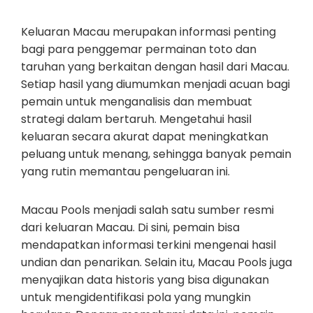
Keluaran Macau merupakan informasi penting
bagi para penggemar permainan toto dan
taruhan yang berkaitan dengan hasil dari Macau.
Setiap hasil yang diumumkan menjadi acuan bagi
pemain untuk menganalisis dan membuat
strategi dalam bertaruh. Mengetahui hasil
keluaran secara akurat dapat meningkatkan
peluang untuk menang, sehingga banyak pemain
yang rutin memantau pengeluaran ini.
Macau Pools menjadi salah satu sumber resmi
dari keluaran Macau. Di sini, pemain bisa
mendapatkan informasi terkini mengenai hasil
undian dan penarikan. Selain itu, Macau Pools juga
menyajikan data historis yang bisa digunakan
untuk mengidentifikasi pola yang mungkin