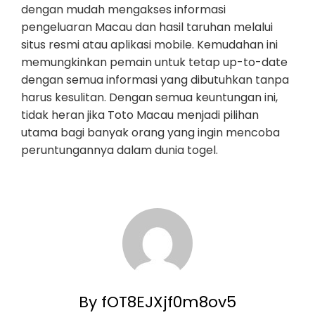
dengan mudah mengakses informasi
pengeluaran Macau dan hasil taruhan melalui
situs resmi atau aplikasi mobile. Kemudahan ini
memungkinkan pemain untuk tetap up-to-date
dengan semua informasi yang dibutuhkan tanpa
harus kesulitan. Dengan semua keuntungan ini,
tidak heran jika Toto Macau menjadi pilihan
utama bagi banyak orang yang ingin mencoba
peruntungannya dalam dunia togel.
By fOT8EJXjf0m8ov5