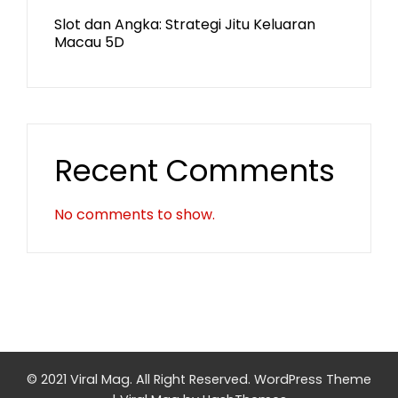
Slot dan Angka: Strategi Jitu Keluaran
Macau 5D
Recent Comments
No comments to show.
© 2021 Viral Mag. All Right Reserved.
WordPress Theme