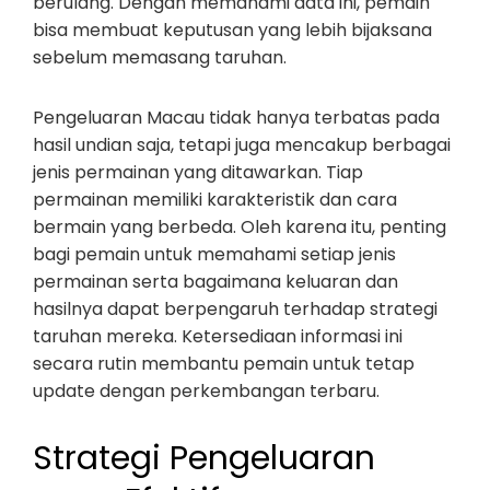
berulang. Dengan memahami data ini, pemain
bisa membuat keputusan yang lebih bijaksana
sebelum memasang taruhan.
Pengeluaran Macau tidak hanya terbatas pada
hasil undian saja, tetapi juga mencakup berbagai
jenis permainan yang ditawarkan. Tiap
permainan memiliki karakteristik dan cara
bermain yang berbeda. Oleh karena itu, penting
bagi pemain untuk memahami setiap jenis
permainan serta bagaimana keluaran dan
hasilnya dapat berpengaruh terhadap strategi
taruhan mereka. Ketersediaan informasi ini
secara rutin membantu pemain untuk tetap
update dengan perkembangan terbaru.
Strategi Pengeluaran