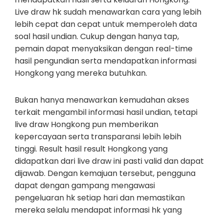
Live draw hk sudah menawarkan cara yang lebih
lebih cepat dan cepat untuk memperoleh data
soal hasil undian. Cukup dengan hanya tap,
pemain dapat menyaksikan dengan real-time
hasil pengundian serta mendapatkan informasi
Hongkong yang mereka butuhkan.
Bukan hanya menawarkan kemudahan akses
terkait mengambil informasi hasil undian, tetapi
live draw Hongkong pun memberikan
kepercayaan serta transparansi lebih lebih
tinggi. Result hasil result Hongkong yang
didapatkan dari live draw ini pasti valid dan dapat
dijawab. Dengan kemajuan tersebut, pengguna
dapat dengan gampang mengawasi
pengeluaran hk setiap hari dan memastikan
mereka selalu mendapat informasi hk yang