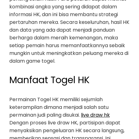
kombinasi angka yang sering didapat dalam
informasi HK, dan ini bisa membantu strategi
pertaruhan mereka. Secara keseluruhan, hasil HK
dan data yang ada dapat menjadi panduan
berharga dalam meraih kemenangan, maka
setiap pemain harus memanfaatkannya sebaik
mungkin untuk meningkatkan peluang mereka di
dalam game togel.
Manfaat Togel HK
Permainan Togel HK memiliki sejumlah
keterampilan dimana menjadi salah satu
permainan judi paling disukai.
live draw hk
Dengan proses live draw HK, partisipan dapat
menyaksikan pengeluaran HK secara langsung,
memberikan sensasi dan transparansi. Ini