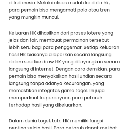
di Indonesia. Melalui akses mudah ke data hk,
para pemain bisa mengamati pola atau tren
yang mungkin muncul.
Keluaran HK dihasilkan dari proses lotere yang
jelas dan fair, membuat permainan tersebut
lebih seru bagi para penggemar. Setiap keluaran
hasil HK biasanya dilaporkan secara langsung
dalam sesi live draw HK yang ditayangkan secara
langsung di internet. Dengan cara demikian, para
pemain bisa menyaksikan hasil undian secara
langsung tanpa adanya kecurangan, yang
memastikan integritas game togel. Ini juga
memperkuat kepercayaan para petaruh
terhadap hasil yang dikeluarkan.
Dalam dunia togel, toto HK memiliki fungsi
penting selain hasil. Para petaruh dapat melihat