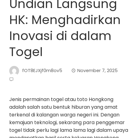
Undian Langsung
HK: Menghadirkan
Inovasi di dalam
Togel
fOT8EJXjf0m8ov5
November 7, 2025
Jenis permainan togel atau toto Hongkong
adalah salah satu bentuk hiburan yang amat
terkenal di kalangan warga negeri ini. Dengan
kemajuan teknologi, sekarang para penggemar
togel tidak perlu lagi lama lama lagi dalam upaya
mendapatkan hasil serta keluaran Hongkong.