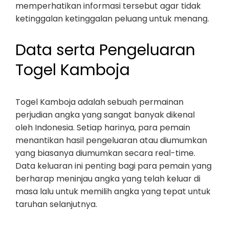
memperhatikan informasi tersebut agar tidak
ketinggalan ketinggalan peluang untuk menang.
Data serta Pengeluaran
Togel Kamboja
Togel Kamboja adalah sebuah permainan
perjudian angka yang sangat banyak dikenal
oleh Indonesia. Setiap harinya, para pemain
menantikan hasil pengeluaran atau diumumkan
yang biasanya diumumkan secara real-time.
Data keluaran ini penting bagi para pemain yang
berharap meninjau angka yang telah keluar di
masa lalu untuk memilih angka yang tepat untuk
taruhan selanjutnya.