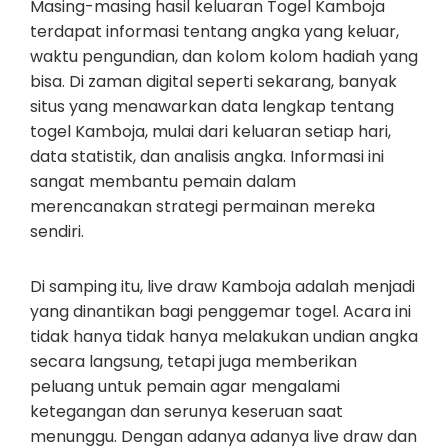
Masing-masing hasil keluaran Togel Kamboja
terdapat informasi tentang angka yang keluar,
waktu pengundian, dan kolom kolom hadiah yang
bisa. Di zaman digital seperti sekarang, banyak
situs yang menawarkan data lengkap tentang
togel Kamboja, mulai dari keluaran setiap hari,
data statistik, dan analisis angka. Informasi ini
sangat membantu pemain dalam
merencanakan strategi permainan mereka
sendiri.
Di samping itu, live draw Kamboja adalah menjadi
yang dinantikan bagi penggemar togel. Acara ini
tidak hanya tidak hanya melakukan undian angka
secara langsung, tetapi juga memberikan
peluang untuk pemain agar mengalami
ketegangan dan serunya keseruan saat
menunggu. Dengan adanya adanya live draw dan