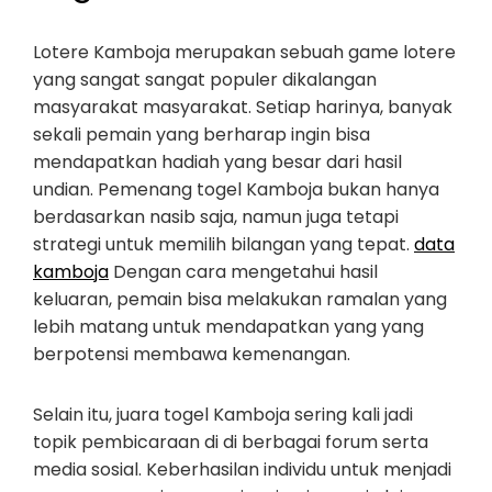
Lotere Kamboja merupakan sebuah game lotere
yang sangat sangat populer dikalangan
masyarakat masyarakat. Setiap harinya, banyak
sekali pemain yang berharap ingin bisa
mendapatkan hadiah yang besar dari hasil
undian. Pemenang togel Kamboja bukan hanya
berdasarkan nasib saja, namun juga tetapi
strategi untuk memilih bilangan yang tepat.
data
kamboja
Dengan cara mengetahui hasil
keluaran, pemain bisa melakukan ramalan yang
lebih matang untuk mendapatkan yang yang
berpotensi membawa kemenangan.
Selain itu, juara togel Kamboja sering kali jadi
topik pembicaraan di di berbagai forum serta
media sosial. Keberhasilan individu untuk menjadi