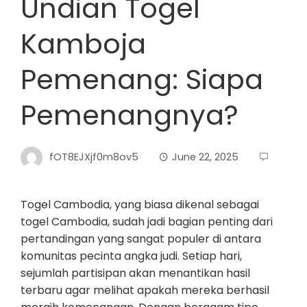
Undian Togel
Kamboja
Pemenang: Siapa
Pemenangnya?
fOT8EJXjf0m8ov5
June 22, 2025
Togel Cambodia, yang biasa dikenal sebagai
togel Cambodia, sudah jadi bagian penting dari
pertandingan yang sangat populer di antara
komunitas pecinta angka judi. Setiap hari,
sejumlah partisipan akan menantikan hasil
terbaru agar melihat apakah mereka berhasil