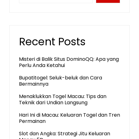
Recent Posts
Misteri di Balik Situs DominoQQ: Apa yang
Perlu Anda Ketahui
Bupatitogel: Seluk-beluk dan Cara
Bermainnya
Menaklukkan Togel Macau: Tips dan
Teknik dari Undian Langsung
Hari Ini di Macau: Keluaran Togel dan Tren
Permainan
Slot dan Angka: Strategi Jitu Keluaran