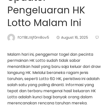
Pengeluaran HK
Lotto Malam Ini
fOT8EJXjf0m8ov5
August 16, 2025
Malam hari ini, penggemar togel dan pecinta
permainan HK Lotto sudah tidak sabar
menantikan hasil yang baru saja keluar dari draw
langsung HK. Melalui beraneka ragam jenis
taruhan, seperti Lotto 6D HK, peristiwa ini adalah
salah satu yang paling dinanti. Informasi yang
tepat dan terbaru mengenai hasil keluaran HK
Lotto adalah kunci bagi banyak orang dalam
merencanakan rencana taruhan mereka.